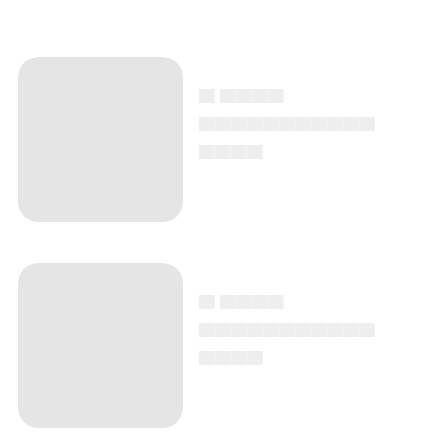
▄ ▄▄▄▄
▄▄▄▄▄▄▄▄▄▄▄
▄▄▄▄
▄ ▄▄▄▄
▄▄▄▄▄▄▄▄▄▄▄
▄▄▄▄