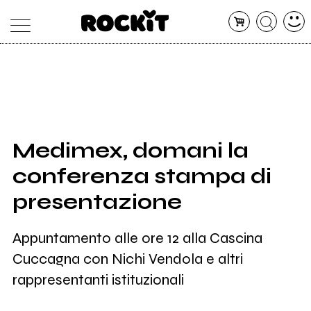
MAGAZINE
DATABASE
ARTICOLI
CONCERTI
ARTISTI
SHOP
Medimex, domani la
RADIO
conferenza stampa di
presentazione
Appuntamento alle ore 12 alla Cascina
Cuccagna con Nichi Vendola e altri
rappresentanti istituzionali