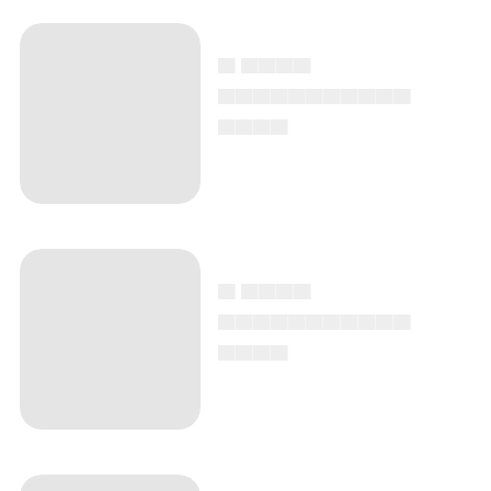
▄ ▄▄▄▄
▄▄▄▄▄▄▄▄▄▄▄
▄▄▄▄
▄ ▄▄▄▄
▄▄▄▄▄▄▄▄▄▄▄
▄▄▄▄