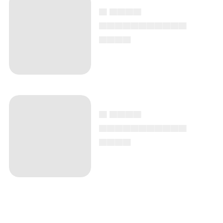
▄ ▄▄▄▄
▄▄▄▄▄▄▄▄▄▄▄
▄▄▄▄
▄ ▄▄▄▄
▄▄▄▄▄▄▄▄▄▄▄
▄▄▄▄