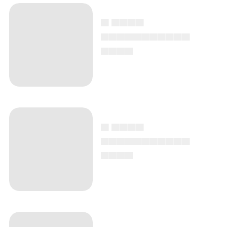
▄ ▄▄▄▄
▄▄▄▄▄▄▄▄▄▄▄
▄▄▄▄
▄ ▄▄▄▄
▄▄▄▄▄▄▄▄▄▄▄
▄▄▄▄