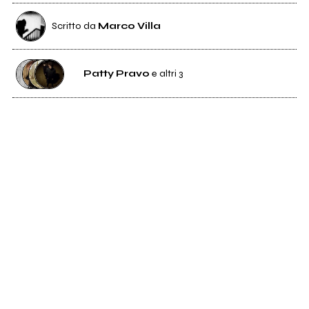
Scritto da
Marco Villa
Patty Pravo
e altri 3
0
Patty Pravo
32
Mauro Ermanno Giovanardi
631
Dimartino
21
RANCORE & Dj MYKE