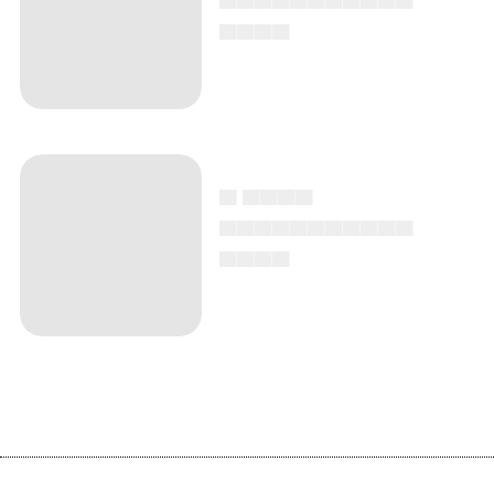
▄▄▄▄
▄ ▄▄▄▄
▄▄▄▄▄▄▄▄▄▄▄
▄▄▄▄