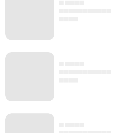
▄ ▄▄▄▄
▄▄▄▄▄▄▄▄▄▄▄
▄▄▄▄
▄ ▄▄▄▄
▄▄▄▄▄▄▄▄▄▄▄
▄▄▄▄
▄ ▄▄▄▄
▄▄▄▄▄▄▄▄▄▄▄