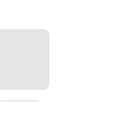
▄▄ ▄▄▄▄▄▄▄▄▄▄▄
▄