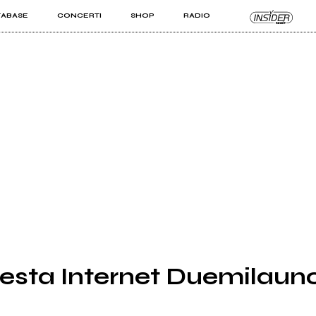
TABASE
CONCERTI
SHOP
RADIO
KIT PRO
ISTI
VIZI
 Festa Internet Duemilaun