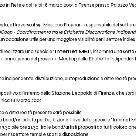
arzo in Rete e dal 15 al 18 marzo 2001 a Firenze presso Palazzo Ve
iesta, attraverso il sig. Massimo Fregnani, responsabile del setto
Coop - Coordinamento tra le Etichette Discografiche Indipenden
un'occasione utile per una maggiore visibilità per il settore indies 
di realizzare uno speciale "
Internet MEI
", insomma una sorta
 anno, prima del prossimo Meeting delle Etichette Indipendenti d
a indipendente, distribuzione, autoproduzione e altre realtà presen
positivo all'interno della Stazione Leopolda di Firenze, che sarà il
enica 18 Marzo 2001;
a o altra realtà presente sarà possibile:
a band/un artista per l'esibizione. Il live dello speciale "Internet M
,30 alle ore 21.30. tra le band/artisti proposti da tutti coloro ch
er rispettare tempi e spazi a disposizione.