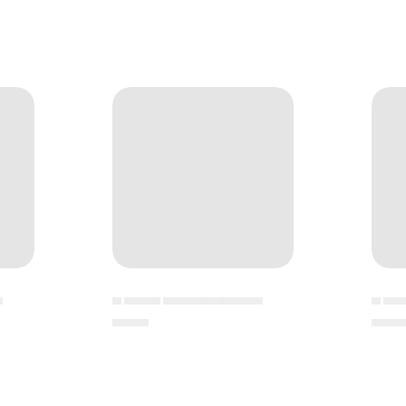
▄
▄ ▄▄▄▄ ▄▄▄▄▄▄▄▄▄▄▄
▄ ▄▄
▄▄▄▄
▄▄▄