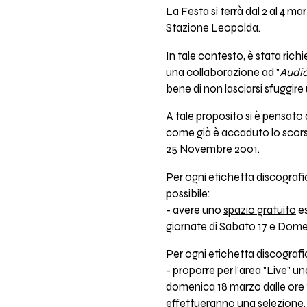
La Festa si terrà dal 2 al 4 m
Stazione Leopolda.
In tale contesto, è stata rich
una collaborazione ad "
Audio
bene di non lasciarsi sfuggire 
A tale proposito si è pensato 
come già è accaduto lo scorso
25 Novembre 2001.
Per ogni etichetta discografic
possibile:
- avere uno
spazio gratuito
es
giornate di Sabato 17 e Dom
Per ogni etichetta discografic
- proporre per l'area "Live" un
domenica 18 marzo dalle ore 19
effettueranno una selezione, p