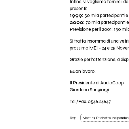
Infine, vi vogliamo fornire i 
presenti:
1999:
50 mila partecipanti e
2000:
70 mila partecipanti e
Previsione per il 2001: 150 mil
Si tratta insomma di una vetrin
prossimo MEI - 24 e 25 Nove
Grazie per l'attenzione, a di
Buon lavoro.
Il Presidente di AudioCoop
Giordano Sangiorgi
Tel./Fax. 0546.24647
Tag:
Meeting Etichette Indipenden