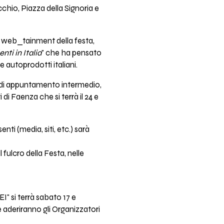
cchio, Piazza della Signoria e
re web_tainment della festa,
ti in Italia
" che ha pensato
e autoprodotti italiani.
 di appuntamento intermedio,
i Faenza che si terrà il 24 e
ti (media, siti, etc.) sarà
 fulcro della Festa, nelle
EI" si terrà sabato 17 e
e aderiranno gli Organizzatori