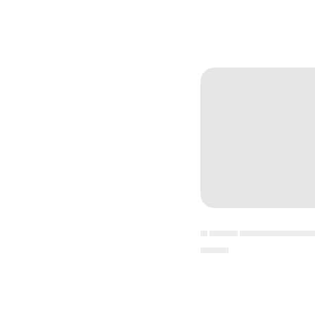
▄ ▄▄▄▄ ▄▄▄▄▄▄▄▄▄▄
▄▄▄▄