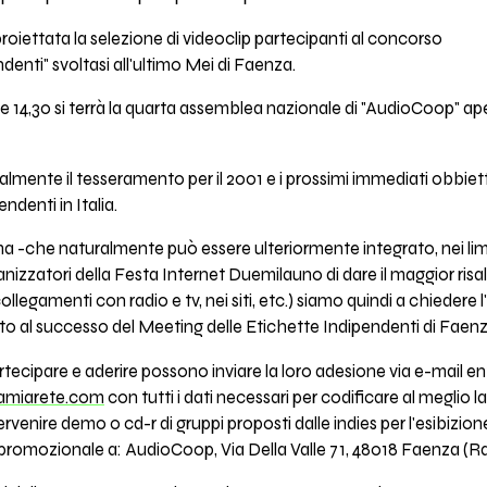
 proiettata la selezione di videoclip partecipanti al concorso
enti" svoltasi all'ultimo Mei di Faenza.
 14,30 si terrà la quarta assemblea nazionale di "AudioCoop" apert
lmente il tesseramento per il 2001 e i prossimi immediati obbietti
ndenti in Italia.
 -che naturalmente può essere ulteriormente integrato, nei limit
rganizzatori della Festa Internet Duemilauno di dare il maggior risa
ollegamenti con radio e tv, nei siti, etc.) siamo quindi a chiedere
to al successo del Meeting delle Etichette Indipendenti di Faenz
tecipare e aderire possono inviare la loro adesione via e-mail ent
amiarete.com
con tutti i dati necessari per codificare al meglio
venire demo o cd-r di gruppi proposti dalle indies per l'esibizione
 promozionale a: AudioCoop, Via Della Valle 71, 48018 Faenza (R