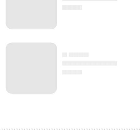
▄▄▄▄
▄ ▄▄▄▄
▄▄▄▄▄▄▄▄▄▄▄
▄▄▄▄