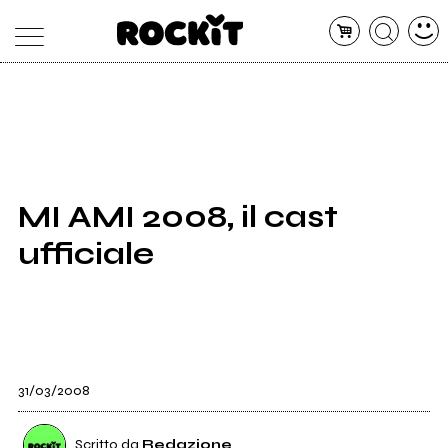
MAGAZINE
DATABASE
ARTICOLI
CONCERTI
ARTISTI
SHOP
MI AMI 2008, il cast
RADIO
ufficiale
31/03/2008
Scritto da
Redazione