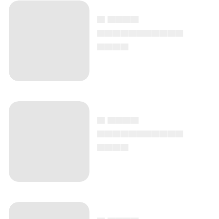
▄ ▄▄▄▄
▄▄▄▄▄▄▄▄▄▄▄
▄▄▄▄
▄ ▄▄▄▄
▄▄▄▄▄▄▄▄▄▄▄
▄▄▄▄
▄ ▄▄▄▄