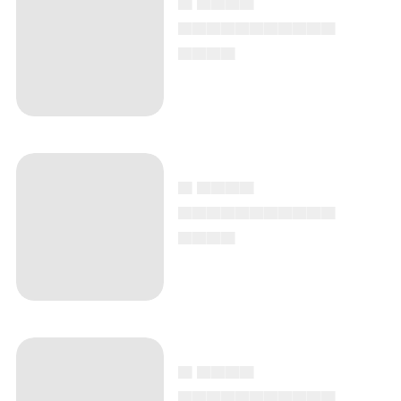
▄▄▄▄▄▄▄▄▄▄▄
▄▄▄▄
▄ ▄▄▄▄
▄▄▄▄▄▄▄▄▄▄▄
▄▄▄▄
▄ ▄▄▄▄
▄▄▄▄▄▄▄▄▄▄▄