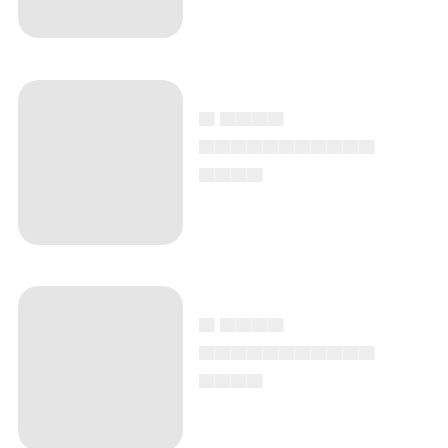
▄ ▄▄▄▄
▄▄▄▄▄▄▄▄▄▄▄
▄▄▄▄
▄ ▄▄▄▄
▄▄▄▄▄▄▄▄▄▄▄
▄▄▄▄