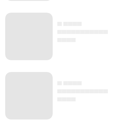
▄ ▄▄▄▄
▄▄▄▄▄▄▄▄▄▄▄
▄▄▄▄
▄ ▄▄▄▄
▄▄▄▄▄▄▄▄▄▄▄
▄▄▄▄