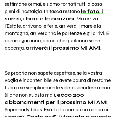
settimane ormai, e siamo tornati tutti a casa
pieni di nostalgia. In tasca restano
le foto, i
sorrisi, i baci e le canzoni
.
Ma arriva
l'Estate, arrivano le ferie, arriverà il mare e la
montagna, arriveranno le partenze e gli arrivi. E
come ogni anno, prima che qualcuno se ne
accorga,
arriverà il prossimo MI AMI.
Se proprio non sapete aspettare, se la vostra
voglia è incontenibile, se avete paura di restarne
fuori o se semplicemente volete spendere meno
(il che non guasta mai),
ecco 200
abbonamenti per il prossimo MI AMI
.
Super early birds. Esatto, lo compri ora e non ci
pensi più.
Costa 35€,
li trovate a questo