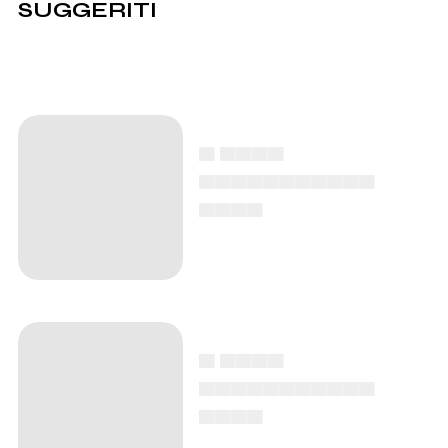
SUGGERITI
▄ ▄▄▄▄
▄▄▄▄▄▄▄▄▄▄▄
▄▄▄▄
▄ ▄▄▄▄
▄▄▄▄▄▄▄▄▄▄▄
▄▄▄▄