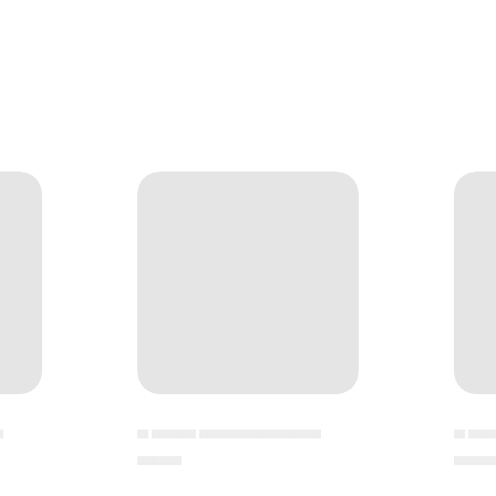
▄
▄ ▄▄▄▄ ▄▄▄▄▄▄▄▄▄▄▄
▄ ▄▄
▄▄▄▄
▄▄▄