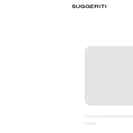
SUGGERITI
▄ ▄▄▄▄ ▄▄▄▄▄▄▄▄▄▄
▄▄▄▄