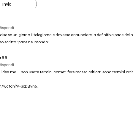
Invia
Rispondi
se se un giorno il telegiornale dovesse annunciare la definitiva pace del m
o scritto "pace nel mondo"
088
Rispondi
idea ma.... non usate termini come:" fare massa critica" sono termini orribil
m/watch?v=3xDBvn6…