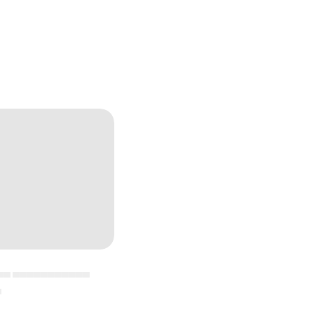
▄▄ ▄▄▄▄▄▄▄▄▄▄▄
▄