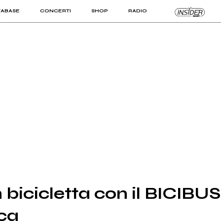
TABASE
CONCERTI
SHOP
RADIO
KIT PRO
ISTI
VIZI
 bicicletta con il BICIBUS
ica