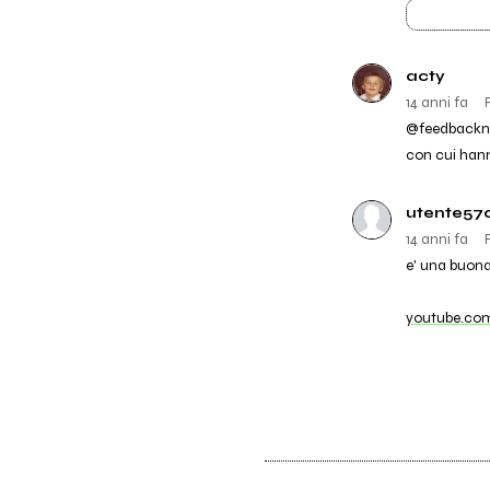
acty
14 anni fa
@feedbacknoi
con cui hann
utente57
14 anni fa
e' una buona 
youtube.co