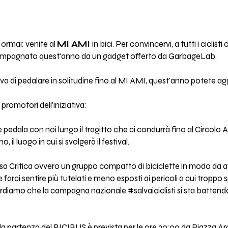
ormai: venite al
MI AMI
in bici. Per convincervi, a tutti i ciclist
compagnato quest'anno da un gadget offerto da GarbageLab.
vi va di pedalare in solitudine fino al MI AMI, quest'anno potete ag
promotori dell'iniziativa:
 pedala con noi lungo il tragitto che ci condurrà fino al Circolo 
, il luogo in cui si svolgerà il festival.
Critica ovvero un gruppo compatto di biciclette in modo da af
o e farci sentire più tutelati e meno esposti ai pericoli a cui tropp
ordiamo che la campagna nazionale #salvaiciclisti si sta battend
val, la partenza del BICIBUS è prevista per le ore 20:00 da Piazza