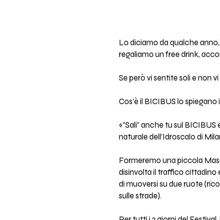
Lo diciamo da qualche anno, 
regaliamo un free drink, ac
Se però vi sentite soli e non 
Cos'è il BICIBUS lo spiegano i 
«"Sali" anche tu sul BICIBUS e
naturale dell'Idroscalo di Milano
Formeremo una piccola Massa 
disinvolta il traffico cittadin
di muoversi su due ruote (ric
sulle strade).
Per tutti i 3 giorni del Festi