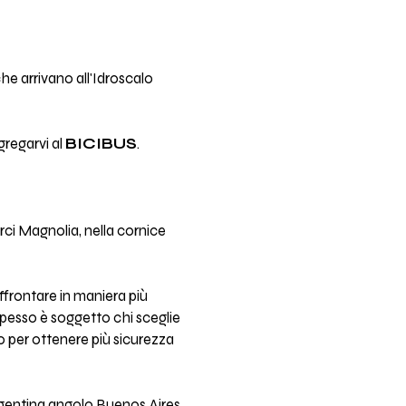
i che arrivano all'Idroscalo
gregarvi al
BICIBUS
.
Arci Magnolia, nella cornice
frontare in maniera più
o spesso è soggetto chi sceglie
o per ottenere più sicurezza
 Argentina angolo Buenos Aires