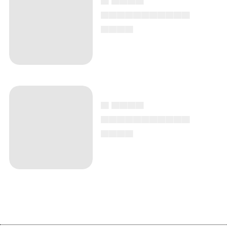
▄▄▄▄▄▄▄▄▄▄▄
▄▄▄▄
▄ ▄▄▄▄
▄▄▄▄▄▄▄▄▄▄▄
▄▄▄▄