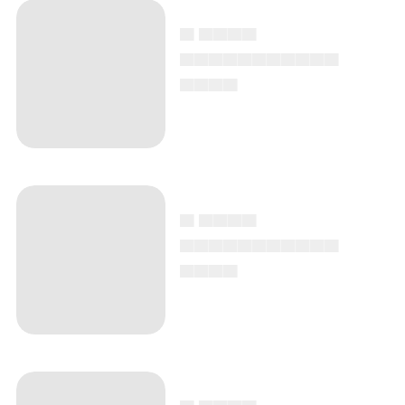
▄ ▄▄▄▄
▄▄▄▄▄▄▄▄▄▄▄
▄▄▄▄
▄ ▄▄▄▄
▄▄▄▄▄▄▄▄▄▄▄
▄▄▄▄
▄ ▄▄▄▄