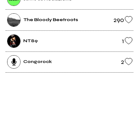
290
The Bloody Beetroots
1
NT89
2
Congorock