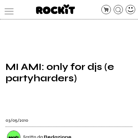
MAGAZINE
DATABASE
ARTICOLI
CONCERTI
ARTISTI
SHOP
MI AMI: only for djs (e
RADIO
partyharders)
03/05/2010
Scritto da
Redazione