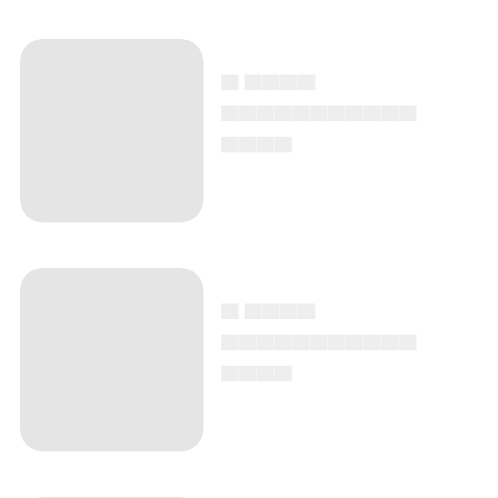
▄ ▄▄▄▄
▄▄▄▄▄▄▄▄▄▄▄
▄▄▄▄
▄ ▄▄▄▄
▄▄▄▄▄▄▄▄▄▄▄
▄▄▄▄