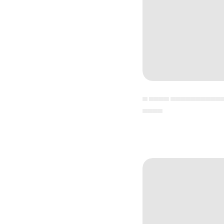
▄ ▄▄▄▄ ▄▄▄▄▄▄▄▄▄▄
▄▄▄▄