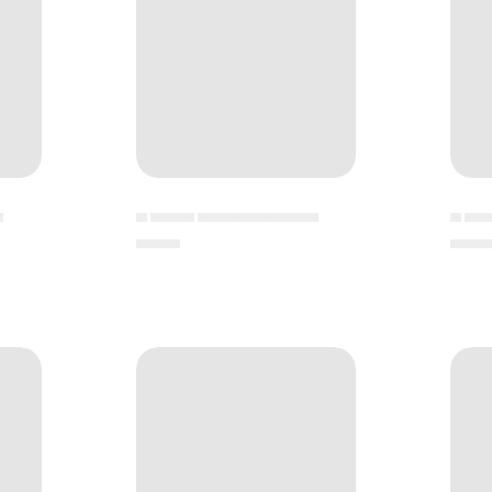
▄
▄ ▄▄▄▄ ▄▄▄▄▄▄▄▄▄▄▄
▄ ▄▄
▄▄▄▄
▄▄▄