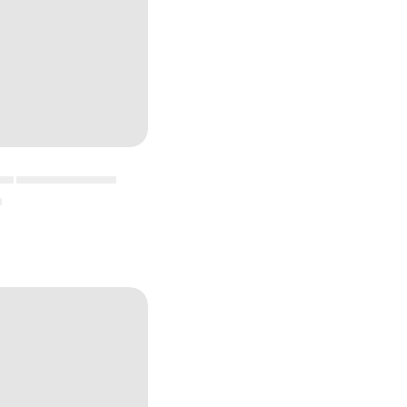
▄▄ ▄▄▄▄▄▄▄▄▄▄▄
▄