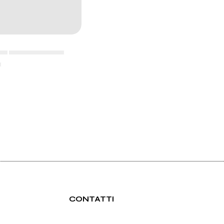
▄▄ ▄▄▄▄▄▄▄▄▄▄▄
▄
CONTATTI