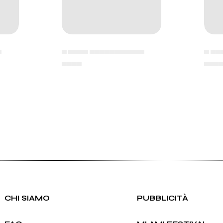
▄
▄ ▄▄▄▄ ▄▄▄▄▄▄▄▄▄▄▄
▄ ▄▄
▄▄▄▄
▄▄▄
CHI SIAMO
PUBBLICITÀ