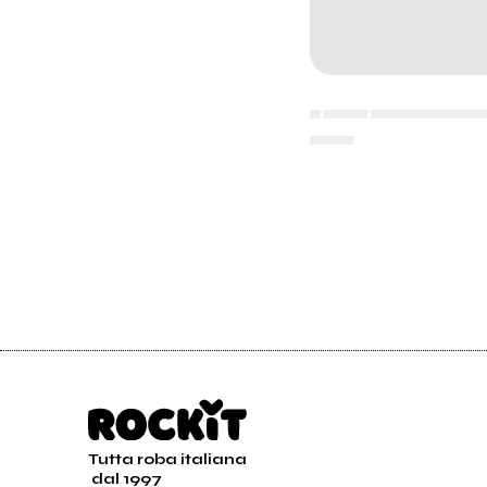
▄ ▄▄▄▄ ▄▄▄▄▄▄▄▄▄▄
▄▄▄▄
Tutta roba italiana
dal 1997