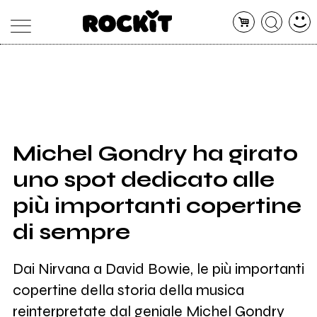
MAGAZINE
DATABASE
ARTICOLI
CONCERTI
ARTISTI
SHOP
Michel Gondry ha girato
RADIO
uno spot dedicato alle
più importanti copertine
di sempre
Dai Nirvana a David Bowie, le più importanti
copertine della storia della musica
reinterpretate dal geniale Michel Gondry