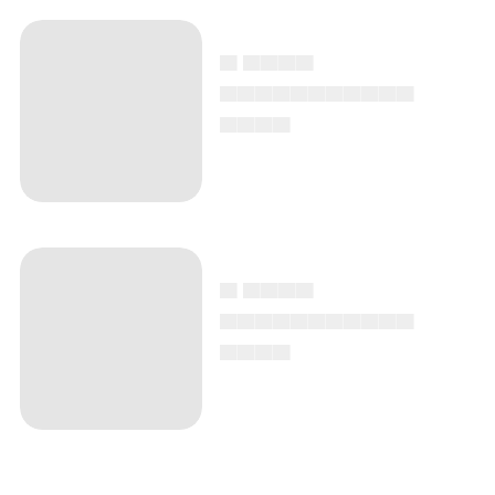
▄ ▄▄▄▄
▄▄▄▄▄▄▄▄▄▄▄
▄▄▄▄
▄ ▄▄▄▄
▄▄▄▄▄▄▄▄▄▄▄
▄▄▄▄