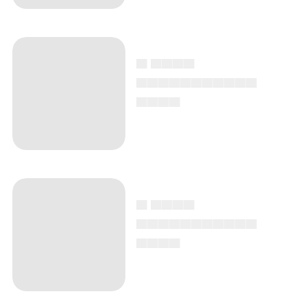
▄ ▄▄▄▄
▄▄▄▄▄▄▄▄▄▄▄
▄▄▄▄
▄ ▄▄▄▄
▄▄▄▄▄▄▄▄▄▄▄
▄▄▄▄