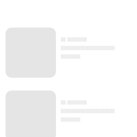
▄ ▄▄▄▄
▄▄▄▄▄▄▄▄▄▄▄
▄▄▄▄
▄ ▄▄▄▄
▄▄▄▄▄▄▄▄▄▄▄
▄▄▄▄