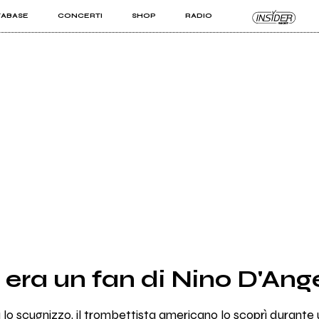
TABASE
CONCERTI
SHOP
RADIO
KIT PRO
ISTI
VIZI
 era un fan di Nino D'Ang
o scugnizzo, il trombettista americano lo scoprì durante un