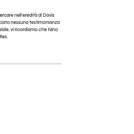
rcare nell'eredità di Davis
asciato nessuna testimonianza
abile, vi ricordiamo che Nino
tles.