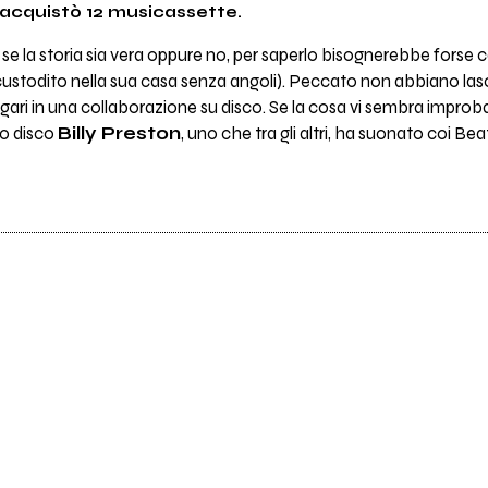
 acquistò 12 musicassette.
e la storia sia vera oppure no, per saperlo bisognerebbe forse ce
è custodito nella sua casa senza angoli). Peccato non abbiano l
agari in una collaborazione su disco. Se la cosa vi sembra improb
uo disco
Billy Preston
, uno che tra gli altri, ha suonato coi Bea