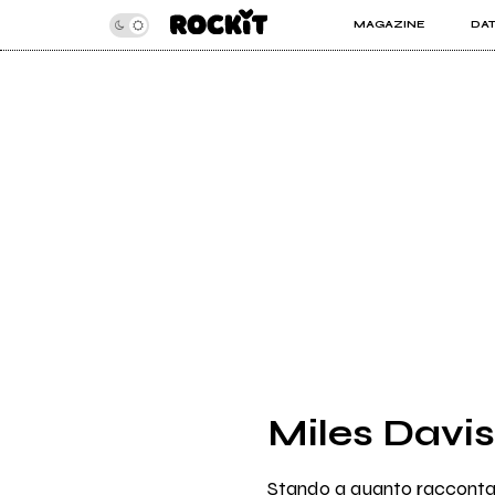
MAGAZINE
DA
INSIDER
ROC
ARTICOLI
ART
RECENSIONI
SER
VIDEO
Miles Davis
Stando a quanto racconta l