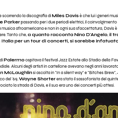
e scorrendo la discografia di
Miles Davis
è che lui i generi musi
ie Parker
passando per i due periodi elettrici, il coinvolgimento 
lla musica afroamericana e non in ogni sua sfaccettatura, Davis 
nere. Tanto che,
a quanto racconta Nino D'Angelo
,
il t
n Italia per un tour di concerti, si sarebbe infatua
 di
Palermo
ospitava il festival Jazz Estate allo Stadio della Fa
iale. Alcuni degli artisti in cartellone avevano negli anni lavorat
n McLaughlin
si ascolta in "In a silent way" e "Bitches Brew",
co del '69,
Wayne Shorter
era stato il sassofonista del quinte
ciato la strada di Davis, e il suo era uno dei concerti più attesi.