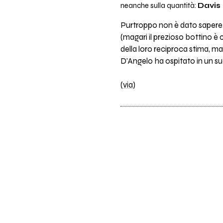
neanche sulla quantità:
Davis
Purtroppo non è dato sapere s
(magari il prezioso bottino 
della loro reciproca stima, m
D'Angelo ha ospitato in un s
(
via
)