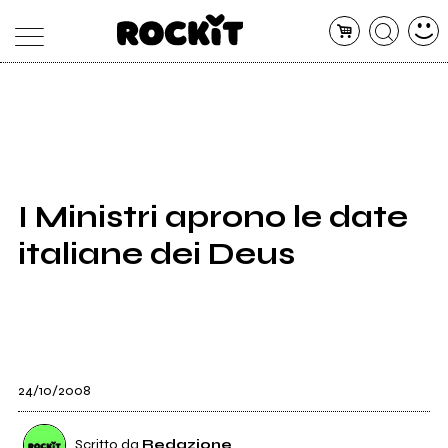
MAGAZINE
DATABASE
ARTICOLI
CONCERTI
ARTISTI
SHOP
I Ministri aprono le date
RADIO
italiane dei Deus
24/10/2008
Scritto da
Redazione