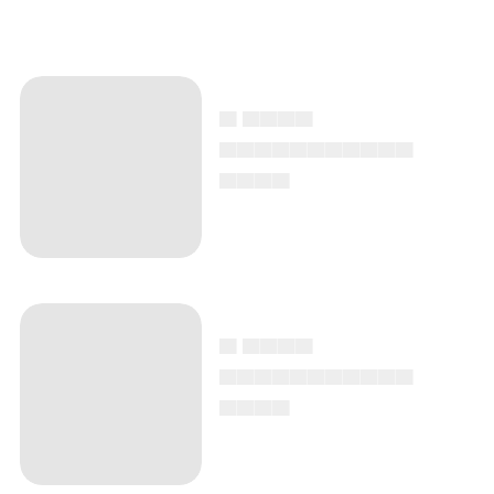
▄ ▄▄▄▄
▄▄▄▄▄▄▄▄▄▄▄
▄▄▄▄
▄ ▄▄▄▄
▄▄▄▄▄▄▄▄▄▄▄
▄▄▄▄