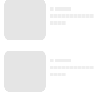
▄ ▄▄▄▄
▄▄▄▄▄▄▄▄▄▄▄
▄▄▄▄
▄ ▄▄▄▄
▄▄▄▄▄▄▄▄▄▄▄
▄▄▄▄