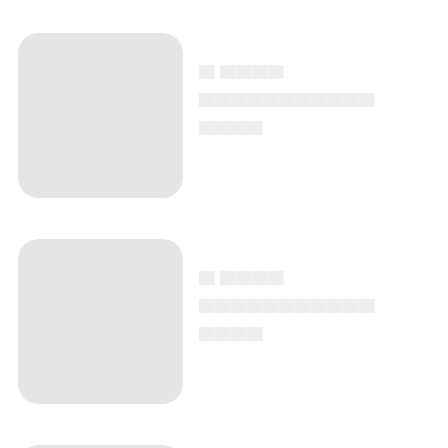
▄ ▄▄▄▄
▄▄▄▄▄▄▄▄▄▄▄
▄▄▄▄
▄ ▄▄▄▄
▄▄▄▄▄▄▄▄▄▄▄
▄▄▄▄