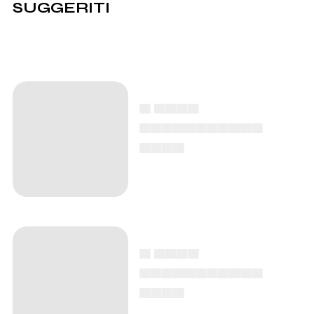
SUGGERITI
▄ ▄▄▄▄
▄▄▄▄▄▄▄▄▄▄▄
▄▄▄▄
▄ ▄▄▄▄
▄▄▄▄▄▄▄▄▄▄▄
▄▄▄▄