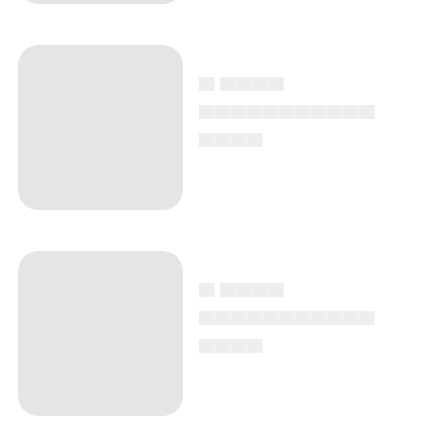
▄ ▄▄▄▄
▄▄▄▄▄▄▄▄▄▄▄
▄▄▄▄
▄ ▄▄▄▄
▄▄▄▄▄▄▄▄▄▄▄
▄▄▄▄