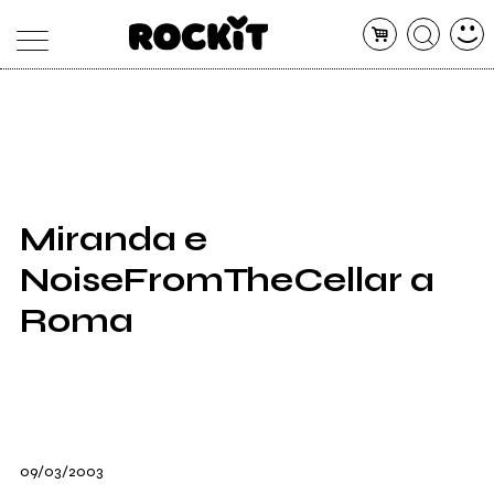
MAGAZINE
DATABASE
ARTICOLI
CONCERTI
ARTISTI
SHOP
Miranda e
RADIO
NoiseFromTheCellar a
Roma
09/03/2003