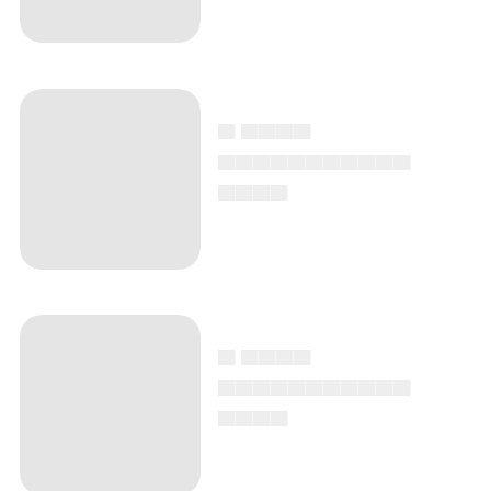
▄ ▄▄▄▄
▄▄▄▄▄▄▄▄▄▄▄
▄▄▄▄
▄ ▄▄▄▄
▄▄▄▄▄▄▄▄▄▄▄
▄▄▄▄