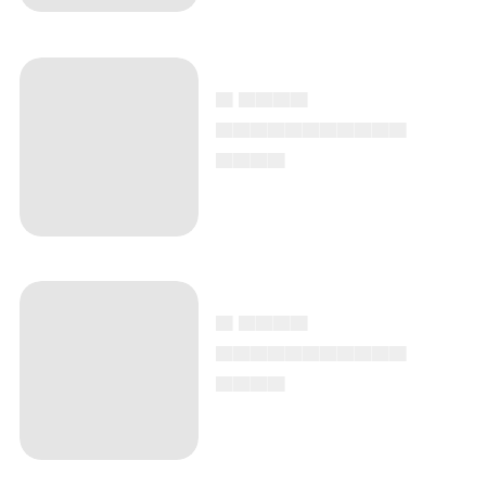
▄ ▄▄▄▄
▄▄▄▄▄▄▄▄▄▄▄
▄▄▄▄
▄ ▄▄▄▄
▄▄▄▄▄▄▄▄▄▄▄
▄▄▄▄