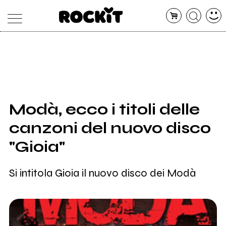
MAGAZINE
DATABASE
ARTICOLI
CONCERTI
ARTISTI
SHOP
Modà, ecco i titoli delle
RADIO
canzoni del nuovo disco
"Gioia"
Si intitola Gioia il nuovo disco dei Modà