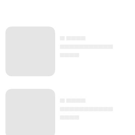
▄ ▄▄▄▄
▄▄▄▄▄▄▄▄▄▄▄
▄▄▄▄
▄ ▄▄▄▄
▄▄▄▄▄▄▄▄▄▄▄
▄▄▄▄