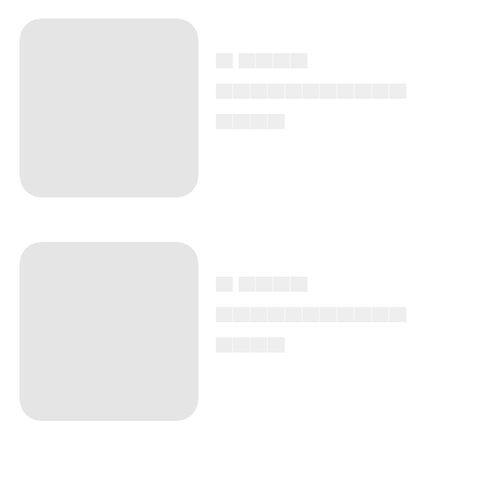
▄ ▄▄▄▄
▄▄▄▄▄▄▄▄▄▄▄
▄▄▄▄
▄ ▄▄▄▄
▄▄▄▄▄▄▄▄▄▄▄
▄▄▄▄