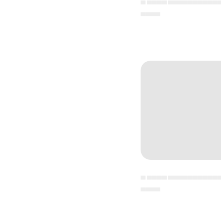
▄ ▄▄▄▄ ▄▄▄▄▄▄▄▄▄▄
▄▄▄▄
▄ ▄▄▄▄ ▄▄▄▄▄▄▄▄▄▄
▄▄▄▄