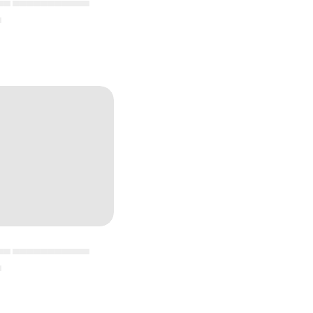
▄▄ ▄▄▄▄▄▄▄▄▄▄▄
▄
▄▄ ▄▄▄▄▄▄▄▄▄▄▄
▄