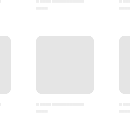
▄
▄ ▄▄▄▄ ▄▄▄▄▄▄▄▄▄▄▄
▄ ▄▄
▄▄▄▄
▄▄▄
▄
▄ ▄▄▄▄ ▄▄▄▄▄▄▄▄▄▄▄
▄ ▄▄
▄▄▄▄
▄▄▄