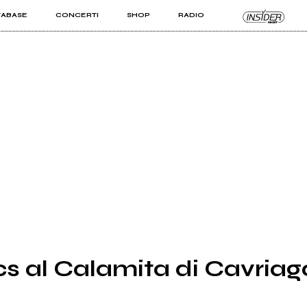
TABASE
CONCERTI
SHOP
RADIO
KIT PRO
ISTI
VIZI
s al Calamita di Cavriag