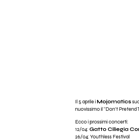
Il 5 aprile i
Mojomatics
suo
nuovissimo il “Don’t Pretend 
Ecco i prossimi concerti:
12/04:
Gatto Ciliegia Co
26/04: Youthless Festival