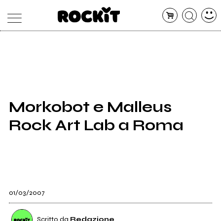
MAGAZINE
DATABASE
ARTICOLI
CONCERTI
ARTISTI
SHOP
Morkobot e Malleus
RADIO
Rock Art Lab a Roma
01/03/2007
Scritto da
Redazione