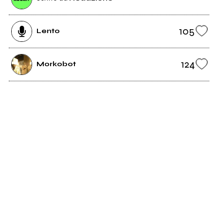
105
Lento
124
Morkobot