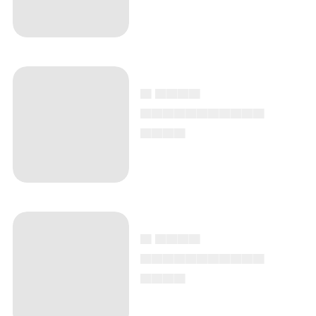
▄ ▄▄▄▄
▄▄▄▄▄▄▄▄▄▄▄
▄▄▄▄
▄ ▄▄▄▄
▄▄▄▄▄▄▄▄▄▄▄
▄▄▄▄