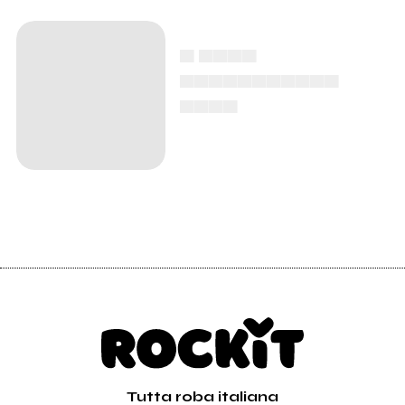
▄ ▄▄▄▄
▄▄▄▄▄▄▄▄▄▄▄
▄▄▄▄
Tutta roba italiana