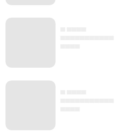
▄ ▄▄▄▄
▄▄▄▄▄▄▄▄▄▄▄
▄▄▄▄
▄ ▄▄▄▄
▄▄▄▄▄▄▄▄▄▄▄
▄▄▄▄