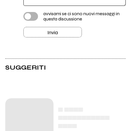
avvisami se ci sono nuovi messaggi in
questa discussione
Invia
SUGGERITI
▄ ▄▄▄▄
▄▄▄▄▄▄▄▄▄▄▄
▄▄▄▄