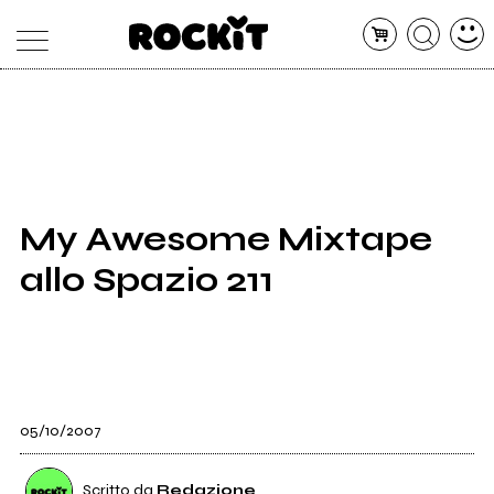
MAGAZINE
DATABASE
ARTICOLI
CONCERTI
ARTISTI
SHOP
My Awesome Mixtape
RADIO
allo Spazio 211
05/10/2007
Scritto da
Redazione