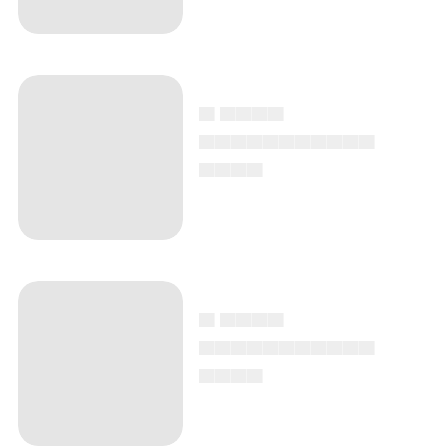
▄ ▄▄▄▄
▄▄▄▄▄▄▄▄▄▄▄
▄▄▄▄
▄ ▄▄▄▄
▄▄▄▄▄▄▄▄▄▄▄
▄▄▄▄