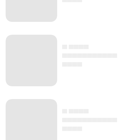
▄ ▄▄▄▄
▄▄▄▄▄▄▄▄▄▄▄
▄▄▄▄
▄ ▄▄▄▄
▄▄▄▄▄▄▄▄▄▄▄
▄▄▄▄