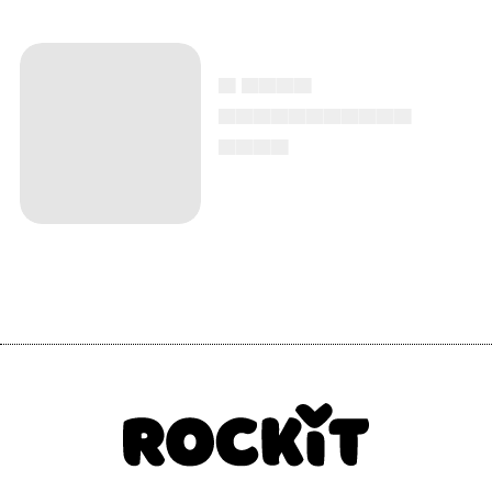
▄ ▄▄▄▄
▄▄▄▄▄▄▄▄▄▄▄
▄▄▄▄