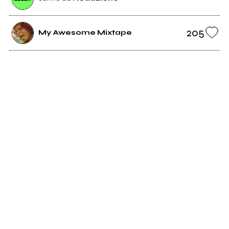
205
My Awesome Mixtape