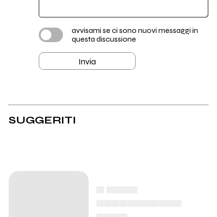
avvisami se ci sono nuovi messaggi in
questa discussione
Invia
SUGGERITI
▄ ▄▄▄▄
▄▄▄▄▄▄▄▄▄▄▄
▄▄▄▄