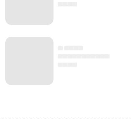
▄▄▄▄
▄ ▄▄▄▄
▄▄▄▄▄▄▄▄▄▄▄
▄▄▄▄