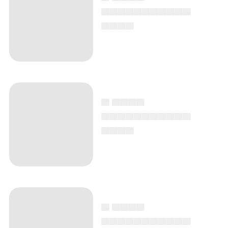
▄▄▄▄▄▄▄▄▄▄▄
▄▄▄▄
▄ ▄▄▄▄
▄▄▄▄▄▄▄▄▄▄▄
▄▄▄▄
▄ ▄▄▄▄
▄▄▄▄▄▄▄▄▄▄▄