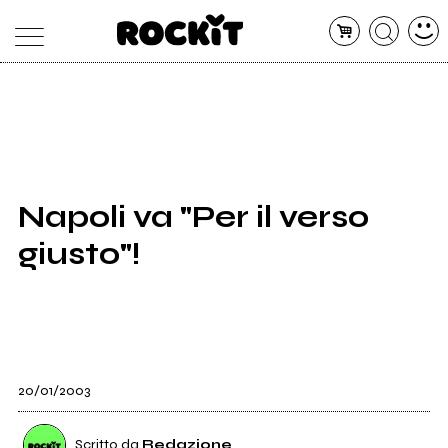
MAGAZINE
DATABASE
ARTICOLI
CONCERTI
ARTISTI
SHOP
Napoli va "Per il verso
RADIO
giusto"!
20/01/2003
Scritto da
Redazione