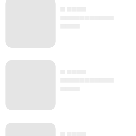
▄ ▄▄▄▄
▄▄▄▄▄▄▄▄▄▄▄
▄▄▄▄
▄ ▄▄▄▄
▄▄▄▄▄▄▄▄▄▄▄
▄▄▄▄
▄ ▄▄▄▄