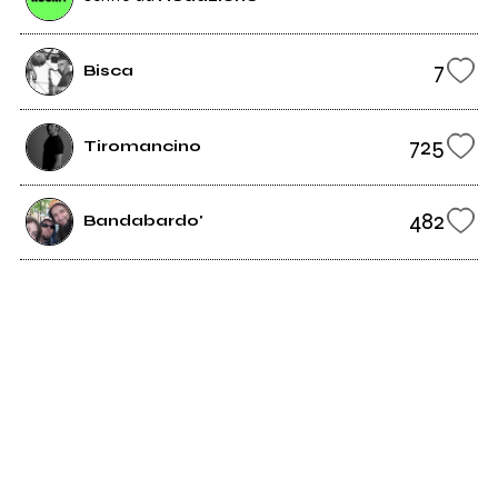
7
Bisca
725
Tiromancino
482
Bandabardo'