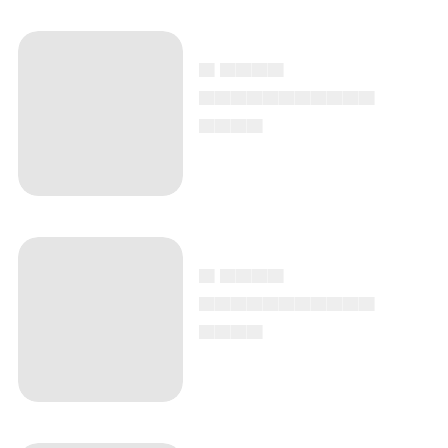
▄ ▄▄▄▄
▄▄▄▄▄▄▄▄▄▄▄
▄▄▄▄
▄ ▄▄▄▄
▄▄▄▄▄▄▄▄▄▄▄
▄▄▄▄