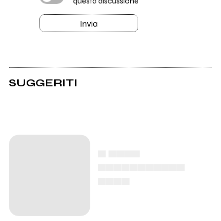
questa discussione
Invia
SUGGERITI
▄ ▄▄▄▄
▄▄▄▄▄▄▄▄▄▄▄
▄▄▄▄