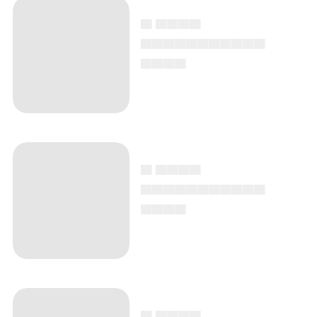
▄ ▄▄▄▄
▄▄▄▄▄▄▄▄▄▄▄
▄▄▄▄
▄ ▄▄▄▄
▄▄▄▄▄▄▄▄▄▄▄
▄▄▄▄
▄ ▄▄▄▄