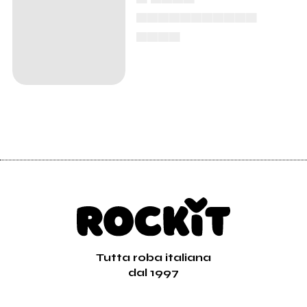
▄▄▄▄▄▄▄▄▄▄▄
▄▄▄▄
Tutta roba italiana
dal 1997