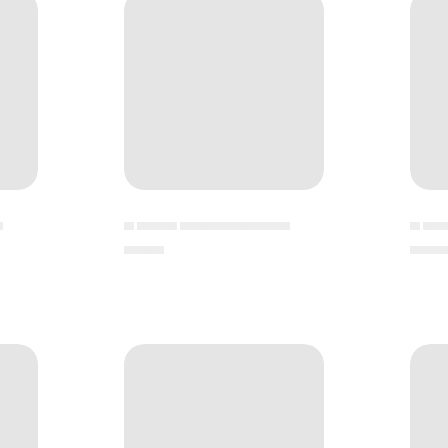
▄
▄ ▄▄▄▄ ▄▄▄▄▄▄▄▄▄▄▄
▄ ▄▄
▄▄▄▄
▄▄▄