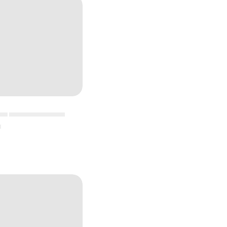
▄▄ ▄▄▄▄▄▄▄▄▄▄▄
▄