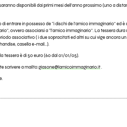
saranno disponibili dai primi mesi dell’anno prossimo (uno a distan
i entrare in possesso de “i dischi de l’amico immaginario” ed è qu
o”, ovvero associarsi a “l’amico immaginario”. La tessera dura 
 periodo associativo ( i due sopracitati ed altri su cui vige ancora 
andise, casella e-mail…).
la tessera è di 50 euro (60 dal 01/01/05).
e scrivere a mailto:
giasone@lamicoimmaginario.it
.
e.