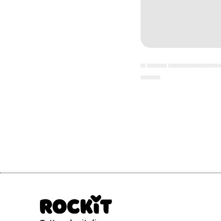
▄ ▄▄▄▄ ▄▄▄▄▄▄▄▄▄▄
▄▄▄▄