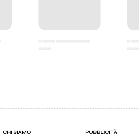
▄
▄ ▄▄▄▄ ▄▄▄▄▄▄▄▄▄▄▄
▄ ▄▄
▄▄▄▄
▄▄▄
CHI SIAMO
PUBBLICITÀ