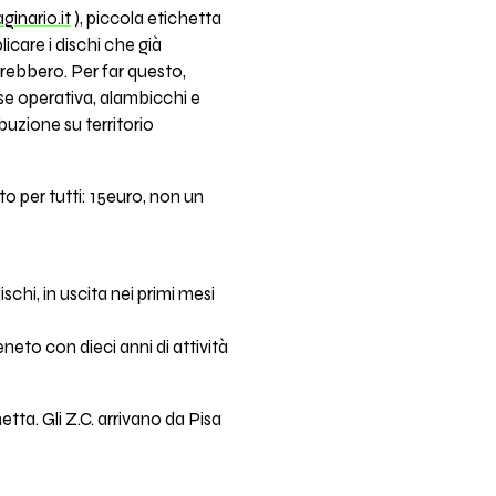
inario.it
), piccola etichetta
licare i dischi che già
rebbero. Per far questo,
ase operativa, alambicchi e
buzione su territorio
o per tutti: 15euro, non un
schi, in uscita nei primi mesi
neto con dieci anni di attività
etta. Gli Z.C. arrivano da Pisa