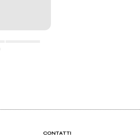
▄▄ ▄▄▄▄▄▄▄▄▄▄▄
▄
CONTATTI