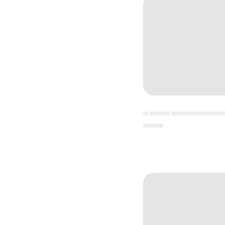
▄ ▄▄▄▄ ▄▄▄▄▄▄▄▄▄▄
▄▄▄▄