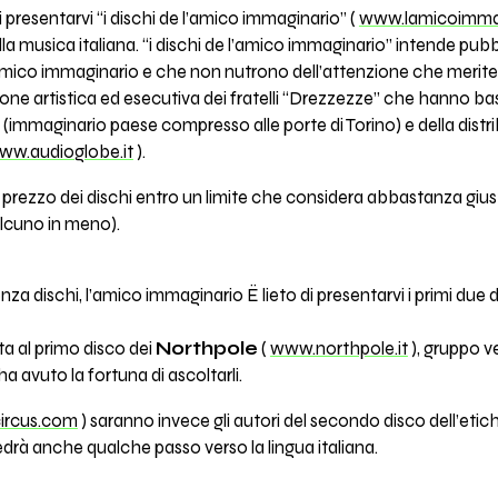
i presentarvi “i dischi de l’amico immaginario” (
www.lamicoimmag
lla musica italiana. “i dischi de l’amico immaginario” intende pubb
amico immaginario e che non nutrono dell’attenzione che merite
ione artistica ed esecutiva dei fratelli “Drezzezze” che hanno b
(immaginario paese compresso alle porte di Torino) e della distri
ww.audioglobe.it
).
 prezzo dei dischi entro un limite che considera abbastanza giust
alcuno in meno).
a dischi, l’amico immaginario Ë lieto di presentarvi i primi due di
a al primo disco dei
Northpole
(
www.northpole.it
), gruppo ve
 ha avuto la fortuna di ascoltarli.
ircus.com
) saranno invece gli autori del secondo disco dell’etich
edrà anche qualche passo verso la lingua italiana.