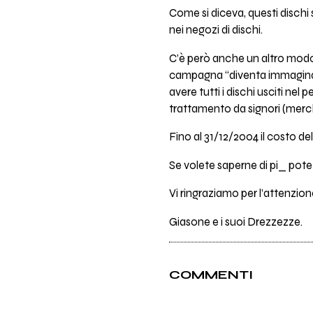
Come si diceva, questi dischi 
nei negozi di dischi.
C’è però anche un altro modo d
campagna “diventa immaginari
avere tutti i dischi usciti nel
trattamento da signori (merch
Fino al 31/12/2004 il costo del
Se volete saperne di pi_ potet
Vi ringraziamo per l’attenzion
Giasone e i suoi Drezzezze.
COMMENTI