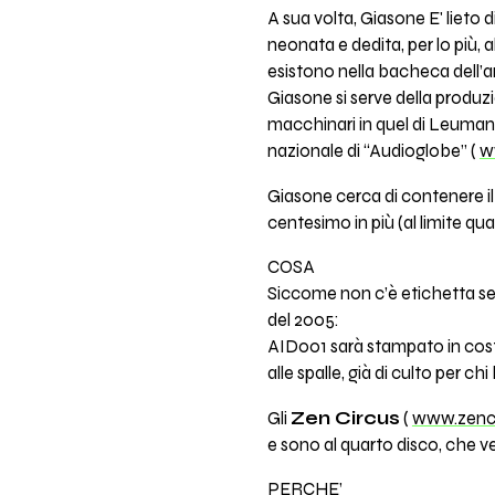
A sua volta, Giasone E' lieto d
neonata e dedita, per lo più, a
esistono nella bacheca dell’
Giasone si serve della produz
macchinari in quel di Leuman 
nazionale di “Audioglobe” (
w
Giasone cerca di contenere il
centesimo in più (al limite qu
COSA
Siccome non c’è etichetta senz
del 2005:
AID001 sarà stampato in cost
alle spalle, già di culto per chi
Gli
Zen Circus
(
www.zenc
e sono al quarto disco, che v
PERCHE’