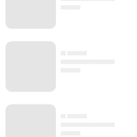
▄▄▄▄
▄ ▄▄▄▄
▄▄▄▄▄▄▄▄▄▄▄
▄▄▄▄
▄ ▄▄▄▄
▄▄▄▄▄▄▄▄▄▄▄
▄▄▄▄