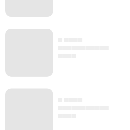
▄ ▄▄▄▄
▄▄▄▄▄▄▄▄▄▄▄
▄▄▄▄
▄ ▄▄▄▄
▄▄▄▄▄▄▄▄▄▄▄
▄▄▄▄