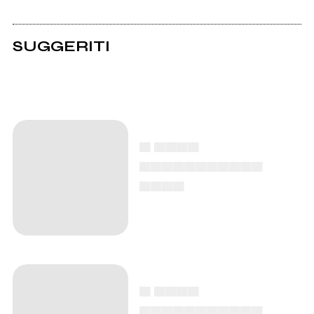
SUGGERITI
▄ ▄▄▄▄
▄▄▄▄▄▄▄▄▄▄▄
▄▄▄▄
▄ ▄▄▄▄
▄▄▄▄▄▄▄▄▄▄▄