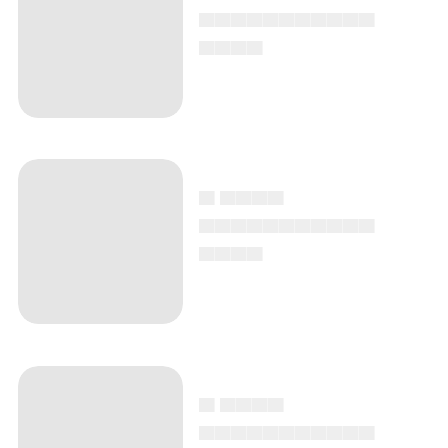
▄▄▄▄▄▄▄▄▄▄▄
▄▄▄▄
▄ ▄▄▄▄
▄▄▄▄▄▄▄▄▄▄▄
▄▄▄▄
▄ ▄▄▄▄
▄▄▄▄▄▄▄▄▄▄▄