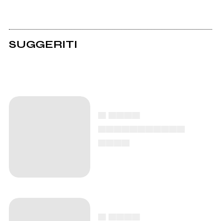
SUGGERITI
▄ ▄▄▄▄
▄▄▄▄▄▄▄▄▄▄▄
▄▄▄▄
▄ ▄▄▄▄