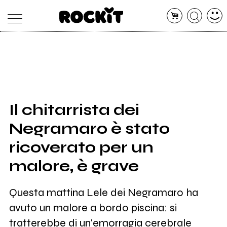
MAGAZINE
DATABASE
ARTICOLI
CONCERTI
ARTISTI
SHOP
Il chitarrista dei
RADIO
Negramaro è stato
ricoverato per un
malore, è grave
Questa mattina Lele dei Negramaro ha
avuto un malore a bordo piscina: si
tratterebbe di un'emorragia cerebrale