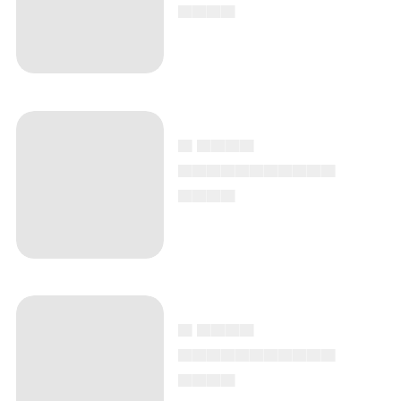
▄▄▄▄
▄ ▄▄▄▄
▄▄▄▄▄▄▄▄▄▄▄
▄▄▄▄
▄ ▄▄▄▄
▄▄▄▄▄▄▄▄▄▄▄
▄▄▄▄