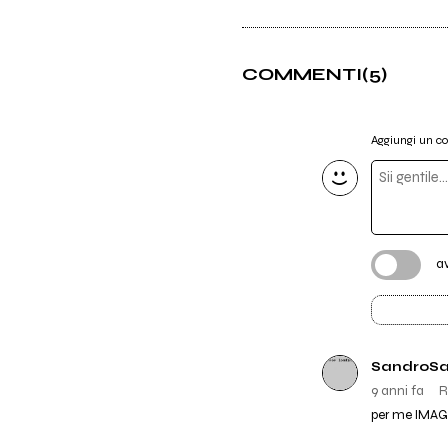
COMMENTI
(5)
Aggiungi un 
a
SandroSa
9 anni fa
R
per me IMAG