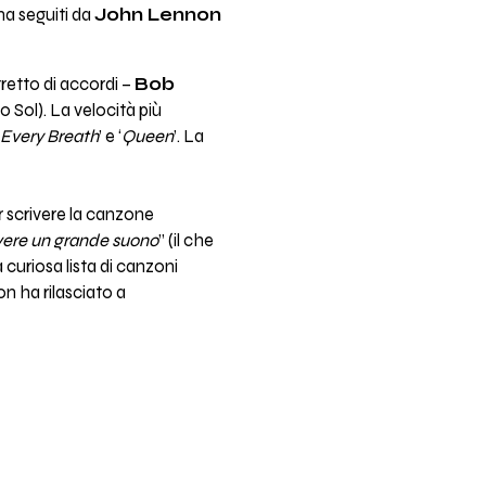
ana seguiti da
John Lennon
tretto di accordi –
Bob
o Sol). La velocità più
Every Breath
’ e ‘
Queen
’. La
r scrivere la canzone
vere un grande suono
” (il che
 curiosa lista di canzoni
n ha rilasciato a