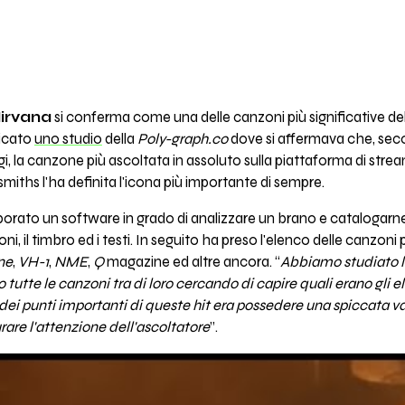
irvana
si conferma come una delle canzoni più significative del
icato
uno studio
della
Poly-graph.co
dove si affermava che, sec
gi, la canzone più ascoltata in assoluto sulla piattaforma di strea
smiths l'ha definita l'icona più importante di sempre.
rato un software in grado di analizzare un brano e catalogarne le
suoni, il timbro ed i testi. In seguito ha preso l'elenco delle canzoni 
ne
,
VH-1
,
NME
,
Q
magazine ed altre ancora. “
Abbiamo studiato le
utte le canzoni tra di loro
cercando di capire quali erano gli 
dei punti importanti di queste hit era possedere una spiccata v
rare l'attenzione dell'ascoltatore
”.