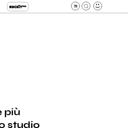
e più
o studio