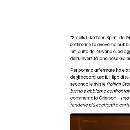
“Smells Like Teen Spirit” dei
N
settimane fa avevamo pubbl
hit-culto dei Nirvana è, ad og
dell'università londinese Gold
Per poterlo affermare ha elabo
degli accordi usati, il tipo di 
secondo le riviste
Rolling Sto
brano e abbiamo confrontato t
commentato Grierson
– u
no 
renderle più eccitanti e cattu