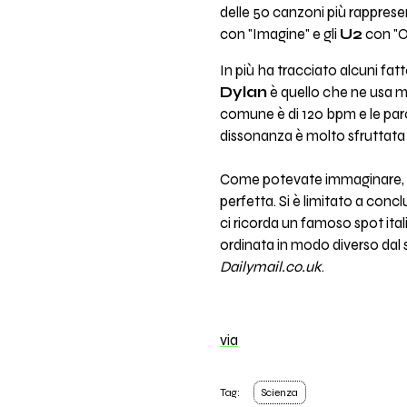
delle 50 canzoni più rappresen
con "Imagine" e gli
U2
con "O
In più ha tracciato alcuni fat
Dylan
è quello che ne usa me
comune è di 120 bpm e le paro
dissonanza è molto sfruttata n
Come potevate immaginare, il 
perfetta. Si è limitato a conc
ci ricorda un famoso spot ital
ordinata in modo diverso dal so
Dailymail.co.uk
.
via
Tag:
Scienza