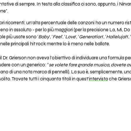
tative di sempre. In testa alla classifica ci sono, appunto, i Nirv
ne".
tori ricorrenti: un'alta percentuale delle canzoni ha un numero ris
no in assoluto - per lo più maggiori (per la precisione La, Mi, Do 
le più usate sono ‘
Baby
’, ‘
Feel
’, ‘
Love
’, ‘
Generation
’, ‘
Hallelujah
’, ‘
elle principali hit rock mentre lo è meno nelle ballate.
Dr. Grierson non aveva l'obiettivo di individuare una formula pe
ludere con un generico: “
se volete fare grande musica, dovete a
iano di una nota marca di pennelli). La sua è, semplicemente, una
lito. Trovate tutti i cinquanta titoli in quest'
intervista
che Grierso