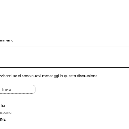
commento
vvisami se ci sono nuovi messaggi in questa discussione
Invia
la
ispondi
INE