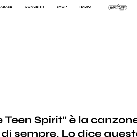
TABASE
CONCERTI
SHOP
RADIO
KIT PRO
ISTI
VIZI
e Teen Spirit” è la canzon
di sempre. Lo dice quest