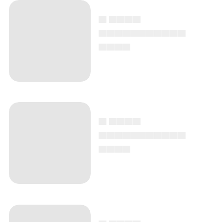
▄ ▄▄▄▄
▄▄▄▄▄▄▄▄▄▄▄
▄▄▄▄
▄ ▄▄▄▄
▄▄▄▄▄▄▄▄▄▄▄
▄▄▄▄
▄ ▄▄▄▄