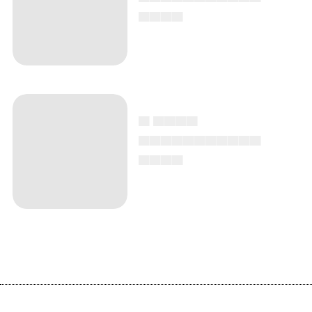
▄▄▄▄
▄ ▄▄▄▄
▄▄▄▄▄▄▄▄▄▄▄
▄▄▄▄