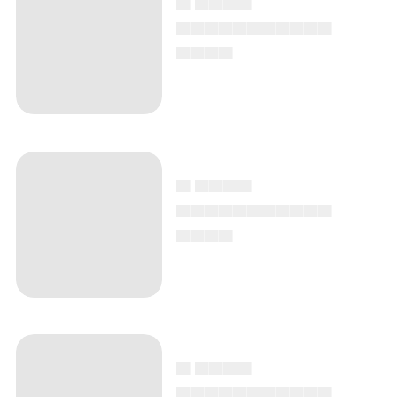
▄▄▄▄▄▄▄▄▄▄▄
▄▄▄▄
▄ ▄▄▄▄
▄▄▄▄▄▄▄▄▄▄▄
▄▄▄▄
▄ ▄▄▄▄
▄▄▄▄▄▄▄▄▄▄▄