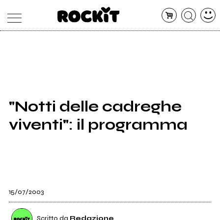
MAGAZINE
DATABASE
ARTICOLI
CONCERTI
ARTISTI
SHOP
"Notti delle cadreghe
RADIO
viventi": il programma
15/07/2003
Scritto da
Redazione