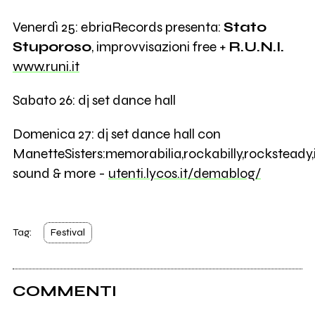
Venerdì 25: ebriaRecords presenta:
Stato
Stuporoso
, improvvisazioni free +
R.U.N.I.
www.runi.it
Sabato 26: dj set dance hall
Domenica 27: dj set dance hall con
ManetteSisters:memorabilia,rockabilly,rocksteady,
sound & more -
utenti.lycos.it/demablog/
Tag:
Festival
COMMENTI