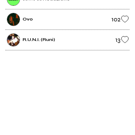
102
Ovo
13
R.U.N.I. (Runi)