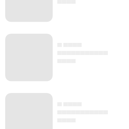
▄ ▄▄▄▄
▄▄▄▄▄▄▄▄▄▄▄
▄▄▄▄
▄ ▄▄▄▄
▄▄▄▄▄▄▄▄▄▄▄
▄▄▄▄