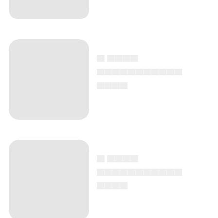
▄ ▄▄▄▄
▄▄▄▄▄▄▄▄▄▄▄
▄▄▄▄
▄ ▄▄▄▄
▄▄▄▄▄▄▄▄▄▄▄
▄▄▄▄