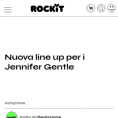
MAGAZINE
DATABASE
ARTICOLI
CONCERTI
ARTISTI
SHOP
Nuova line up per i
RADIO
Jennifer Gentle
02/03/2009
Scritto da
Redazione