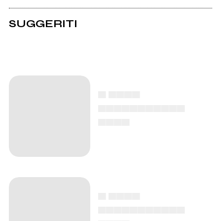
SUGGERITI
▄ ▄▄▄▄
▄▄▄▄▄▄▄▄▄▄▄
▄▄▄▄
▄ ▄▄▄▄
▄▄▄▄▄▄▄▄▄▄▄
▄▄▄▄