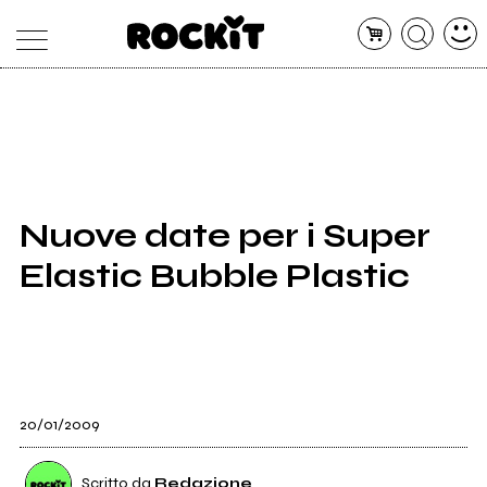
MAGAZINE
DATABASE
ARTICOLI
CONCERTI
ARTISTI
SHOP
Nuove date per i Super
RADIO
Elastic Bubble Plastic
20/01/2009
Scritto da
Redazione