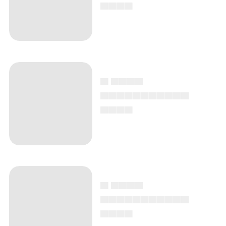
▄▄▄▄
▄ ▄▄▄▄
▄▄▄▄▄▄▄▄▄▄▄
▄▄▄▄
▄ ▄▄▄▄
▄▄▄▄▄▄▄▄▄▄▄
▄▄▄▄