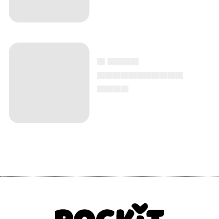
▄ ▄▄▄▄
▄▄▄▄▄▄▄▄▄▄▄
▄▄▄▄