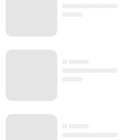
▄▄▄▄▄▄▄▄▄▄▄
▄▄▄▄
▄ ▄▄▄▄
▄▄▄▄▄▄▄▄▄▄▄
▄▄▄▄
▄ ▄▄▄▄
▄▄▄▄▄▄▄▄▄▄▄