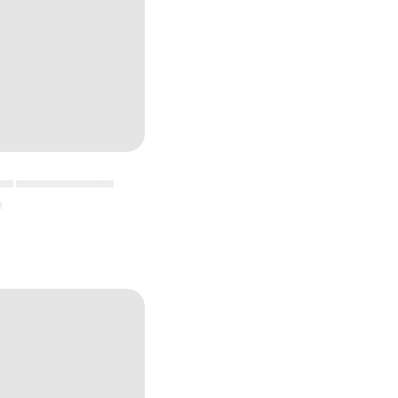
▄▄ ▄▄▄▄▄▄▄▄▄▄▄
▄