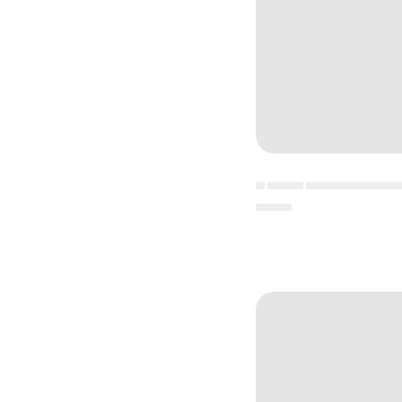
▄ ▄▄▄▄ ▄▄▄▄▄▄▄▄▄▄
▄▄▄▄