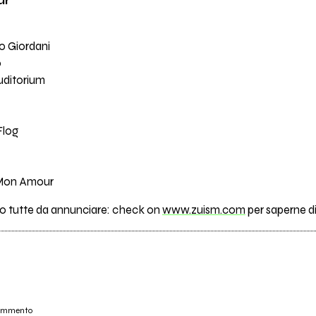
ur
o Giordani
o
uditorium
Flog
 Mon Amour
no tutte da annunciare: check on
www.zuism.com
per saperne di 
commento