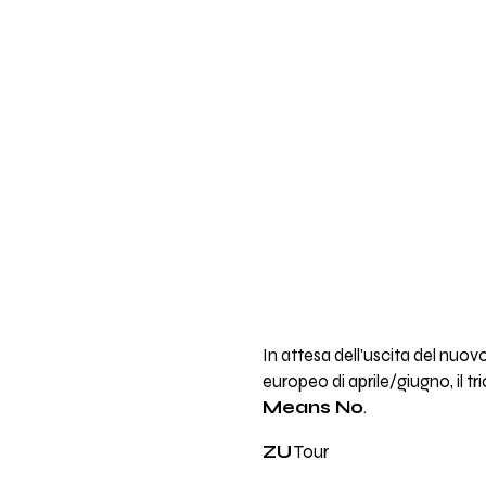
In attesa dell'uscita del nuovo
europeo di aprile/giugno, il tr
Means No
.
ZU
Tour