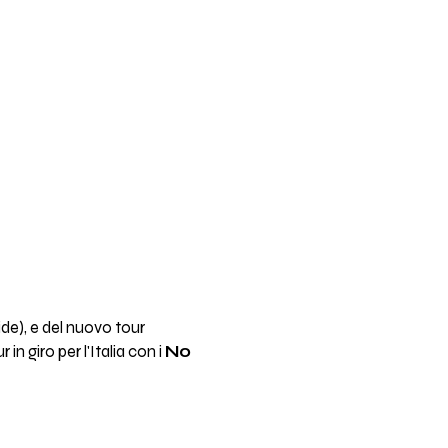
Wide), e del nuovo tour
in giro per l'Italia con i
No