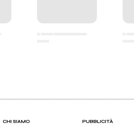
▄
▄ ▄▄▄▄ ▄▄▄▄▄▄▄▄▄▄▄
▄ ▄▄
▄▄▄▄
▄▄▄
CHI SIAMO
PUBBLICITÀ