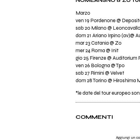
NOMEANSNO & ZU To
Marzo
ven 19 Pordenone @ Deposit
sab 20 Milano @ Leoncavall
dom 21 Ariano Irpino (av)@ A
mar 23 Catania @ Zo
mer 24 Roma @ Init
gio 25 Firenze @ Auditorium 
ven 26 Bologna @ Tpo
sab 27 Rimini @ Velvet
dom 28 Torino @ Hiroshima
*le date del tour europeo so
COMMENTI
Aggiungi un 