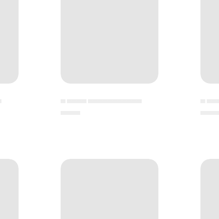
▄
▄ ▄▄▄▄ ▄▄▄▄▄▄▄▄▄▄▄
▄ ▄▄
▄▄▄▄
▄▄▄