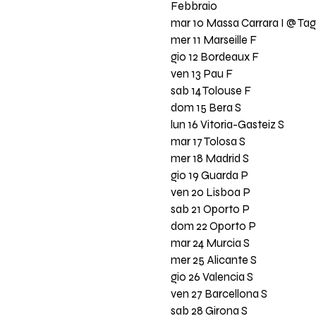
Febbraio
mar 10 Massa Carrara I @ T
mer 11 Marseille F
gio 12 Bordeaux F
ven 13 Pau F
sab 14 Tolouse F
dom 15 Bera S
lun 16 Vitoria-Gasteiz S
mar 17 Tolosa S
mer 18 Madrid S
gio 19 Guarda P
ven 20 Lisboa P
sab 21 Oporto P
dom 22 Oporto P
mar 24 Murcia S
mer 25 Alicante S
gio 26 Valencia S
ven 27 Barcellona S
sab 28 Girona S