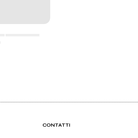
▄▄ ▄▄▄▄▄▄▄▄▄▄▄
▄
CONTATTI