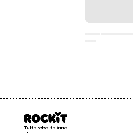
▄ ▄▄▄▄ ▄▄▄▄▄▄▄▄▄▄
▄▄▄▄
Tutta roba italiana