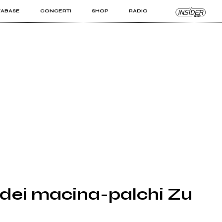
TABASE
CONCERTI
SHOP
RADIO
KIT PRO
ISTI
VIZI
r dei macina-palchi Zu