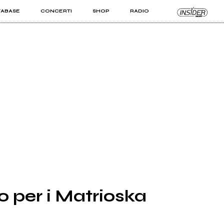
TABASE
CONCERTI
SHOP
RADIO
KIT PRO
ISTI
VIZI
 per i Matrioska