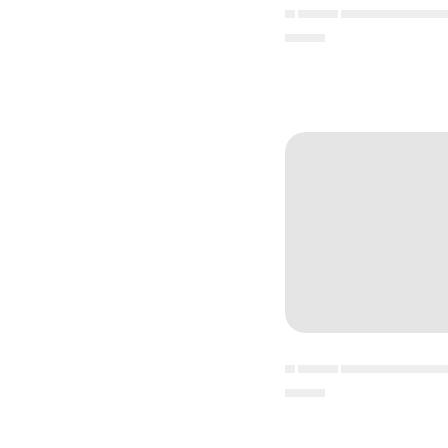
▄ ▄▄▄▄ ▄▄▄▄▄▄▄▄▄▄
▄▄▄▄
▄ ▄▄▄▄ ▄▄▄▄▄▄▄▄▄▄
▄▄▄▄