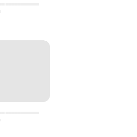
▄▄ ▄▄▄▄▄▄▄▄▄▄▄
▄
▄▄ ▄▄▄▄▄▄▄▄▄▄▄
▄