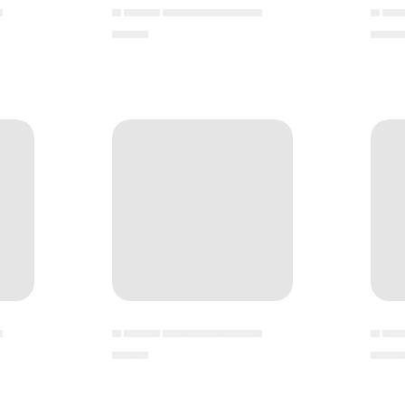
▄
▄ ▄▄▄▄ ▄▄▄▄▄▄▄▄▄▄▄
▄ ▄▄
▄▄▄▄
▄▄▄
▄
▄ ▄▄▄▄ ▄▄▄▄▄▄▄▄▄▄▄
▄ ▄▄
▄▄▄▄
▄▄▄