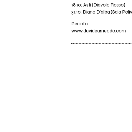
18.10: Asti (Diavolo Rosso)
31.10: Diano D'alba (Sala Poli
Per info:
www.davidearneodo.com