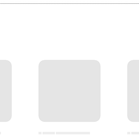
▄
▄ ▄▄▄▄ ▄▄▄▄▄▄▄▄▄▄▄
▄ ▄▄