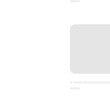
▄▄▄▄
▄ ▄▄▄▄ ▄▄▄▄▄▄▄▄▄▄
▄▄▄▄