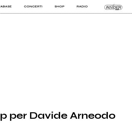
TABASE
CONCERTI
SHOP
RADIO
KIT PRO
ISTI
VIZI
p per Davide Arneodo