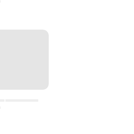
▄
▄▄ ▄▄▄▄▄▄▄▄▄▄▄
▄