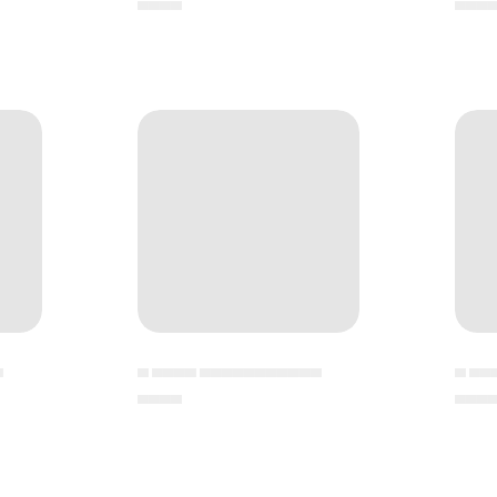
▄▄▄▄
▄▄▄
▄
▄ ▄▄▄▄ ▄▄▄▄▄▄▄▄▄▄▄
▄ ▄▄
▄▄▄▄
▄▄▄