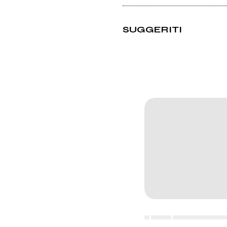
SUGGERITI
▄ ▄▄▄▄ ▄▄▄▄▄▄▄▄▄▄