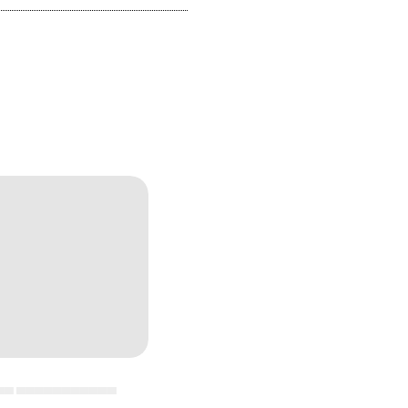
▄▄ ▄▄▄▄▄▄▄▄▄▄▄