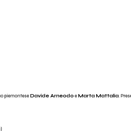
 duo piemontese
Davide Arneodo
e
Marta Mattalia
. Pres
e)