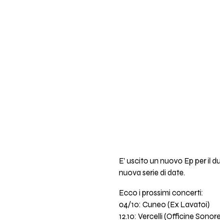
E’ uscito un nuovo Ep per il
nuova serie di date.
Ecco i prossimi concerti:
04/10: Cuneo (Ex Lavatoi)
12.10: Vercelli (Officine Sonor