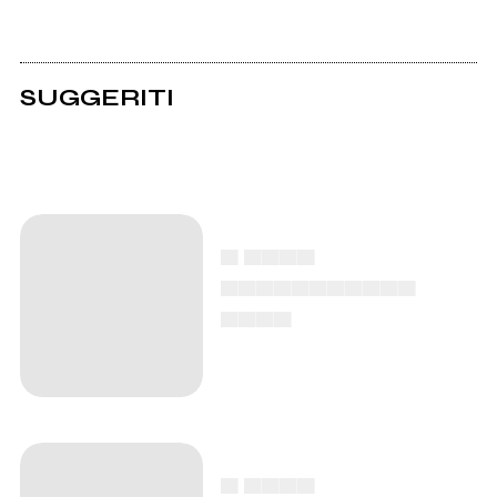
SUGGERITI
▄ ▄▄▄▄
▄▄▄▄▄▄▄▄▄▄▄
▄▄▄▄
▄ ▄▄▄▄