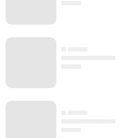
▄▄▄▄
▄ ▄▄▄▄
▄▄▄▄▄▄▄▄▄▄▄
▄▄▄▄
▄ ▄▄▄▄
▄▄▄▄▄▄▄▄▄▄▄
▄▄▄▄