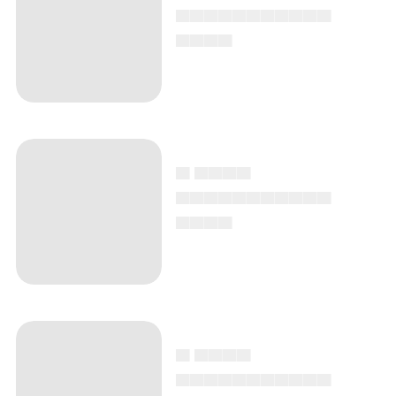
▄▄▄▄▄▄▄▄▄▄▄
▄▄▄▄
▄ ▄▄▄▄
▄▄▄▄▄▄▄▄▄▄▄
▄▄▄▄
▄ ▄▄▄▄
▄▄▄▄▄▄▄▄▄▄▄