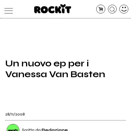
MAGAZINE
DATABASE
ARTICOLI
CONCERTI
ARTISTI
SHOP
Un nuovo ep per i
RADIO
Vanessa Van Basten
28/11/2008
Scritto da
Redazione