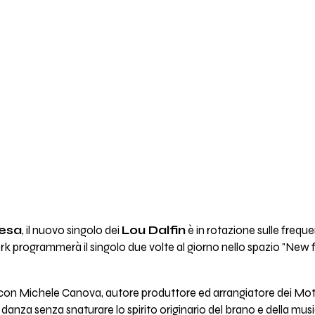
tesa
, il nuovo singolo dei
Lou Dalfin
è in rotazione sulle frequ
ork programmerà il singolo due volte al giorno nello spazio "New f
o con Michele Canova, autore produttore ed arrangiatore dei Moth
e danza senza snaturare lo spirito originario del brano e della mus