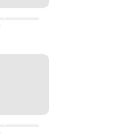
▄▄ ▄▄▄▄▄▄▄▄▄▄▄
▄
▄▄ ▄▄▄▄▄▄▄▄▄▄▄
▄