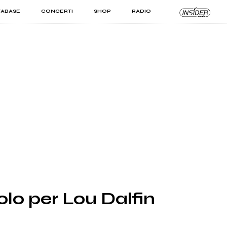
TABASE
CONCERTI
SHOP
RADIO
KIT PRO
ISTI
VIZI
lo per Lou Dalfin