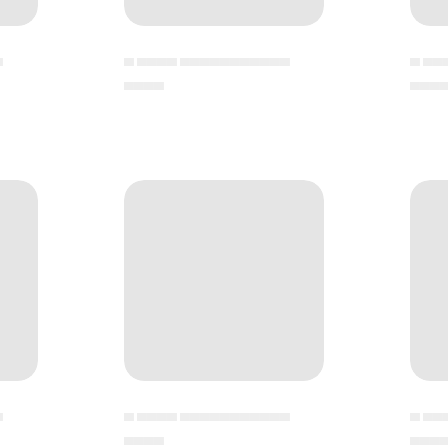
▄
▄ ▄▄▄▄ ▄▄▄▄▄▄▄▄▄▄▄
▄ ▄▄
▄▄▄▄
▄▄▄
▄
▄ ▄▄▄▄ ▄▄▄▄▄▄▄▄▄▄▄
▄ ▄▄
▄▄▄▄
▄▄▄