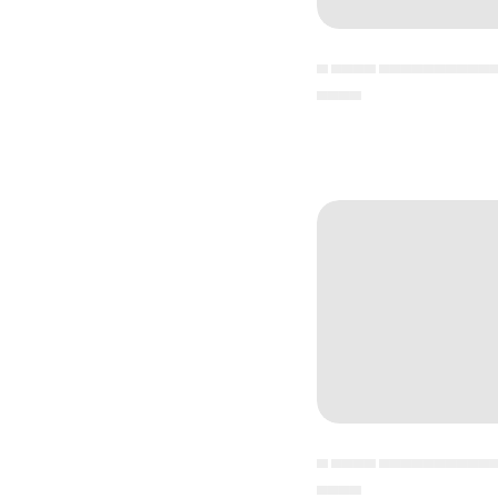
▄ ▄▄▄▄ ▄▄▄▄▄▄▄▄▄▄
▄▄▄▄
▄ ▄▄▄▄ ▄▄▄▄▄▄▄▄▄▄
▄▄▄▄