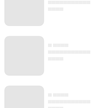
▄▄▄▄▄▄▄▄▄▄▄
▄▄▄▄
▄ ▄▄▄▄
▄▄▄▄▄▄▄▄▄▄▄
▄▄▄▄
▄ ▄▄▄▄
▄▄▄▄▄▄▄▄▄▄▄
▄▄▄▄