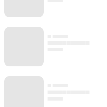
▄ ▄▄▄▄
▄▄▄▄▄▄▄▄▄▄▄
▄▄▄▄
▄ ▄▄▄▄
▄▄▄▄▄▄▄▄▄▄▄
▄▄▄▄