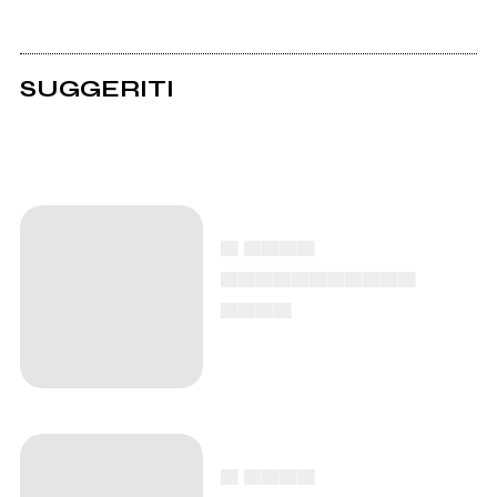
SUGGERITI
▄ ▄▄▄▄
▄▄▄▄▄▄▄▄▄▄▄
▄▄▄▄
▄ ▄▄▄▄