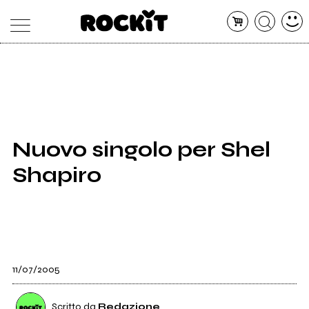
MAGAZINE
DATABASE
ARTICOLI
CONCERTI
ARTISTI
SHOP
Nuovo singolo per Shel
RADIO
Shapiro
11/07/2005
Scritto da
Redazione