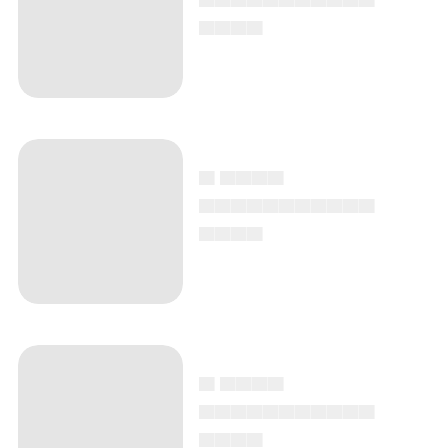
▄▄▄▄
▄ ▄▄▄▄
▄▄▄▄▄▄▄▄▄▄▄
▄▄▄▄
▄ ▄▄▄▄
▄▄▄▄▄▄▄▄▄▄▄
▄▄▄▄