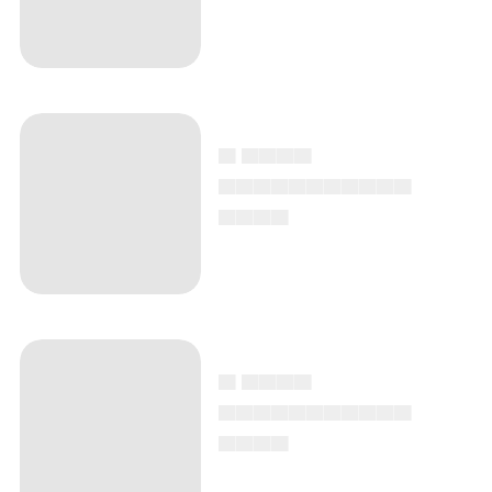
▄ ▄▄▄▄
▄▄▄▄▄▄▄▄▄▄▄
▄▄▄▄
▄ ▄▄▄▄
▄▄▄▄▄▄▄▄▄▄▄
▄▄▄▄