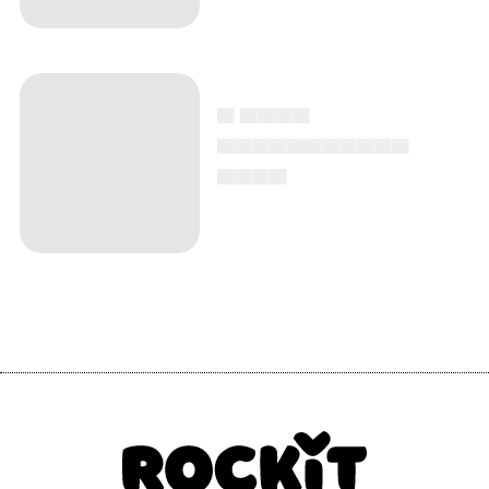
▄ ▄▄▄▄
▄▄▄▄▄▄▄▄▄▄▄
▄▄▄▄