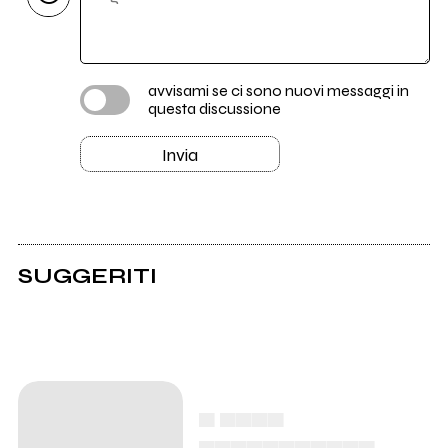
avvisami se ci sono nuovi messaggi in
questa discussione
Invia
SUGGERITI
▄ ▄▄▄▄
▄▄▄▄▄▄▄▄▄▄▄