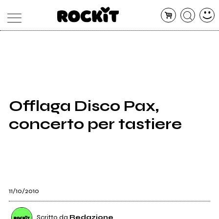
MAGAZINE
DATABASE
ARTICOLI
CONCERTI
ARTISTI
SHOP
Offlaga Disco Pax,
RADIO
concerto per tastiere
11/10/2010
Scritto da
Redazione