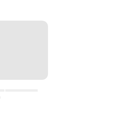
▄▄ ▄▄▄▄▄▄▄▄▄▄▄
▄