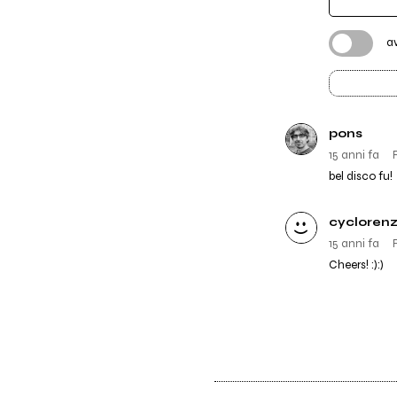
a
pons
15 anni fa
bel disco fu!
cycloren
15 anni fa
Cheers! :):)