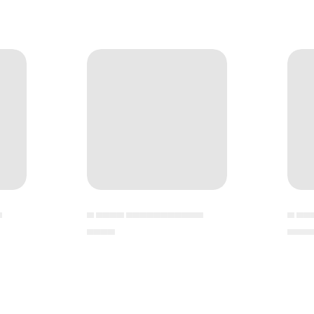
▄
▄ ▄▄▄▄ ▄▄▄▄▄▄▄▄▄▄▄
▄ ▄▄
▄▄▄▄
▄▄▄