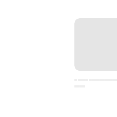
▄ ▄▄▄▄ ▄▄▄▄▄▄▄▄▄▄
▄▄▄▄