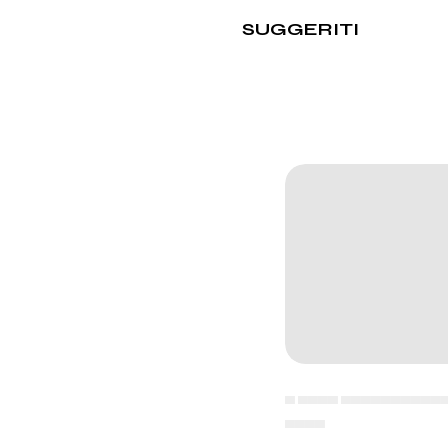
SUGGERITI
▄ ▄▄▄▄ ▄▄▄▄▄▄▄▄▄▄
▄▄▄▄