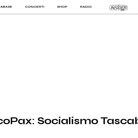
TABASE
CONCERTI
SHOP
RADIO
KIT PRO
ISTI
VIZI
coPax: Socialismo Tasca