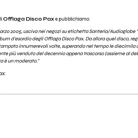
li
Offlaga Disco Pax
e pubblichiamo:
marzo 2005, usciva nei negozi su etichetta Santeria/Audioglobe 
lbum d'esordio degli Offlaga Disco Pax. Da allora quel disco, re
stampato innumerevoli volte, superando nel tempo le diecimila 
dente più venduto del decennio appena trascorso (assieme al de
za è un moderato."
ax: