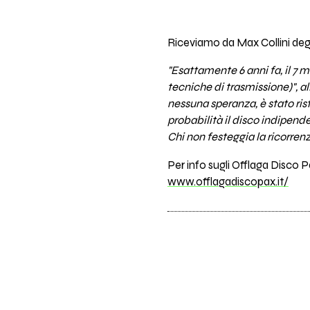
Riceviamo da Max Collini deg
"Esattamente 6 anni fa, il 7 
tecniche di trasmissione)", a
nessuna speranza, è stato ri
probabilità il disco indipen
Chi non festeggia la ricorren
Per info sugli Offlaga Disco P
www.offlagadiscopax.it/