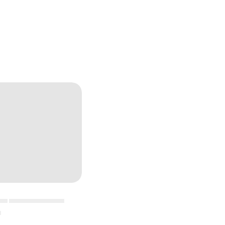
▄▄ ▄▄▄▄▄▄▄▄▄▄▄
▄