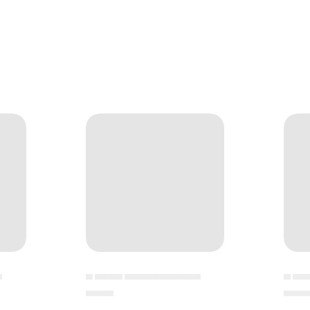
▄
▄ ▄▄▄▄ ▄▄▄▄▄▄▄▄▄▄▄
▄ ▄▄
▄▄▄▄
▄▄▄