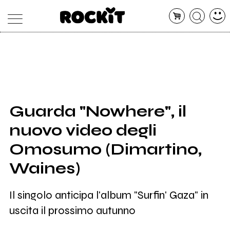
MAGAZINE
DATABASE
ARTICOLI
CONCERTI
ARTISTI
SHOP
Guarda "Nowhere", il
RADIO
nuovo video degli
Omosumo (Dimartino,
Waines)
Il singolo anticipa l'album "Surfin' Gaza" in
uscita il prossimo autunno