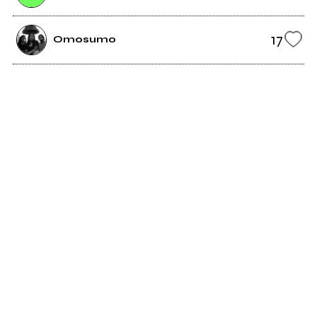
17
Omosumo