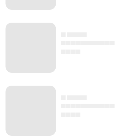
▄ ▄▄▄▄
▄▄▄▄▄▄▄▄▄▄▄
▄▄▄▄
▄ ▄▄▄▄
▄▄▄▄▄▄▄▄▄▄▄
▄▄▄▄