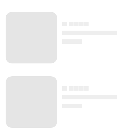
▄ ▄▄▄▄
▄▄▄▄▄▄▄▄▄▄▄
▄▄▄▄
▄ ▄▄▄▄
▄▄▄▄▄▄▄▄▄▄▄
▄▄▄▄