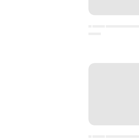
▄ ▄▄▄▄ ▄▄▄▄▄▄▄▄▄▄
▄▄▄▄
▄ ▄▄▄▄ ▄▄▄▄▄▄▄▄▄▄