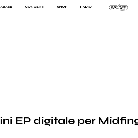
TABASE
CONCERTI
SHOP
RADIO
KIT PRO
ISTI
VIZI
ini EP digitale per Midfin