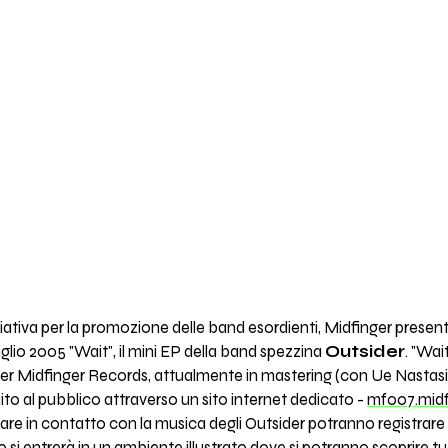
iziativa per la promozione delle band esordienti, Midfinger prese
lio 2005 "Wait", il mini EP della band spezzina
Outsider
. "Wai
per Midfinger Records, attualmente in mastering (con Ue Nastasi) 
ito al pubblico attraverso un sito internet dedicato -
mf007.midf
rare in contatto con la musica degli Outsider potranno registrare i