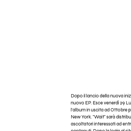
Dopo il lancio della nuova in
nuovo EP. Esce venerdì 29 Lug
l’album in uscita ad Ottobre 
New York. "Wait" sarà distribu
ascoltatori interessati ad ent