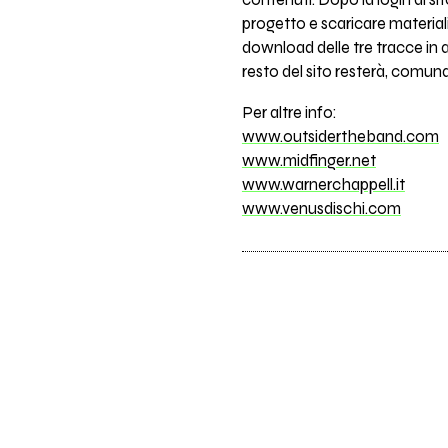
contenuti. Dopo la login al sit
progetto e scaricare material
download delle tre tracce in a
resto del sito resterà, comun
Per altre info:
www.outsidertheband.com
www.midfinger.net
www.warnerchappell.it
www.venusdischi.com