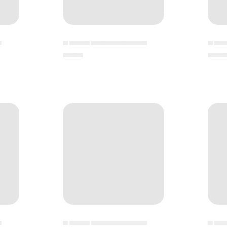
▄
▄ ▄▄▄▄ ▄▄▄▄▄▄▄▄▄▄▄
▄ ▄▄
▄▄▄▄
▄▄▄
▄
▄ ▄▄▄▄ ▄▄▄▄▄▄▄▄▄▄▄
▄ ▄▄