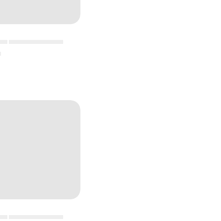
▄▄ ▄▄▄▄▄▄▄▄▄▄▄
▄
▄▄ ▄▄▄▄▄▄▄▄▄▄▄