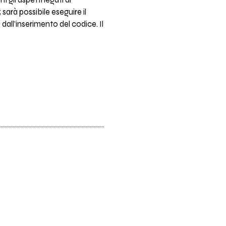
 gli aspetti legati al
arà possibile eseguire il
dall’inserimento del codice. Il