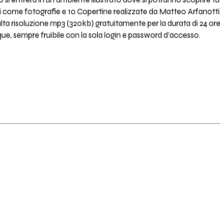
o si entrerà in un ambiente illustrato dove si potranno scoprire tutti
i come fotografie e 10 Copertine realizzate da Matteo Arfanotti; s
lta risoluzione mp3 (320kb) gratuitamente per la durata di 24 ore 
que, sempre fruibile con la sola login e password d’accesso.