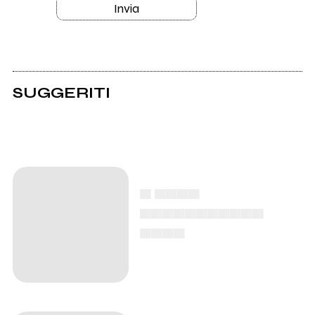
Invia
SUGGERITI
▄ ▄▄▄▄
▄▄▄▄▄▄▄▄▄▄▄
▄▄▄▄