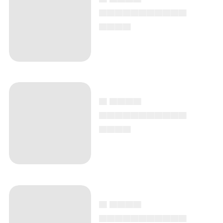
▄▄▄▄▄▄▄▄▄▄▄
▄▄▄▄
▄ ▄▄▄▄
▄▄▄▄▄▄▄▄▄▄▄
▄▄▄▄
▄ ▄▄▄▄
▄▄▄▄▄▄▄▄▄▄▄