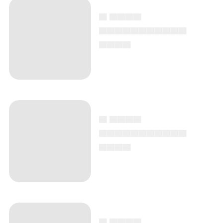
▄ ▄▄▄▄
▄▄▄▄▄▄▄▄▄▄▄
▄▄▄▄
▄ ▄▄▄▄
▄▄▄▄▄▄▄▄▄▄▄
▄▄▄▄
▄ ▄▄▄▄