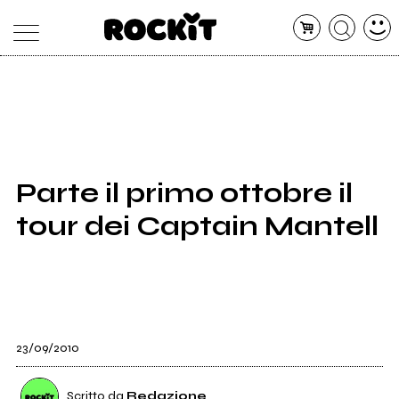
MAGAZINE
DATABASE
ARTICOLI
CONCERTI
ARTISTI
SHOP
Parte il primo ottobre il
RADIO
tour dei Captain Mantell
23/09/2010
Scritto da
Redazione