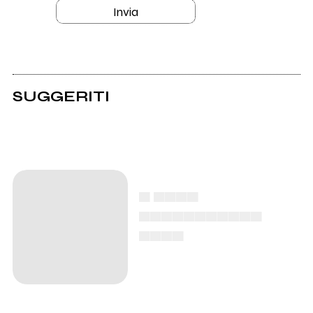
Invia
SUGGERITI
▄ ▄▄▄▄
▄▄▄▄▄▄▄▄▄▄▄
▄▄▄▄