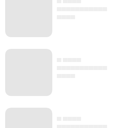
▄▄▄▄▄▄▄▄▄▄▄
▄▄▄▄
▄ ▄▄▄▄
▄▄▄▄▄▄▄▄▄▄▄
▄▄▄▄
▄ ▄▄▄▄
▄▄▄▄▄▄▄▄▄▄▄