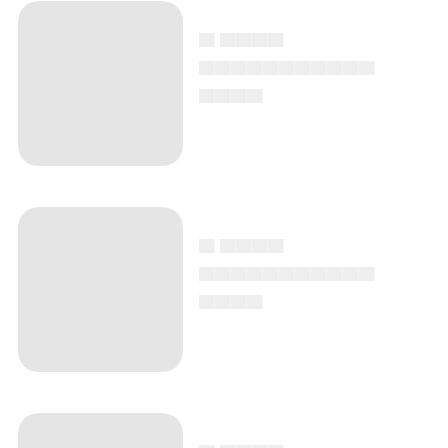
▄ ▄▄▄▄
▄▄▄▄▄▄▄▄▄▄▄
▄▄▄▄
▄ ▄▄▄▄
▄▄▄▄▄▄▄▄▄▄▄
▄▄▄▄
▄ ▄▄▄▄