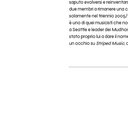
saputo evolversi e reinventars
due membri a rimanere una cos
solamente nel triennio 2005/
è uno di quei musicisti che n
a Seattle e leader dei Mudhon
stato proprio lui a dare il no
un occhio su
Striped Music
,