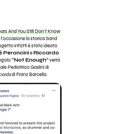
ears And You Still Don't Know
 l'occasione la storica band
progetto infatti è stato ideato
é Peroncini
e
Riccardo
singolo
“Not Enough”
verrà
ale Pediatrico Gaslini di
cords
di Franz Barcella.