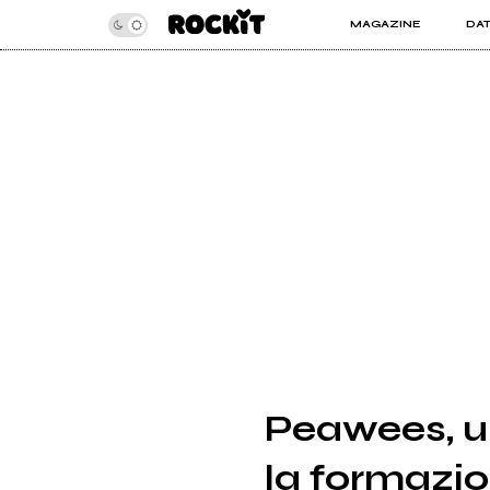
MAGAZINE
DA
INSIDER
ROC
ARTICOLI
ART
RECENSIONI
SER
VIDEO
Peawees, u
la formazio