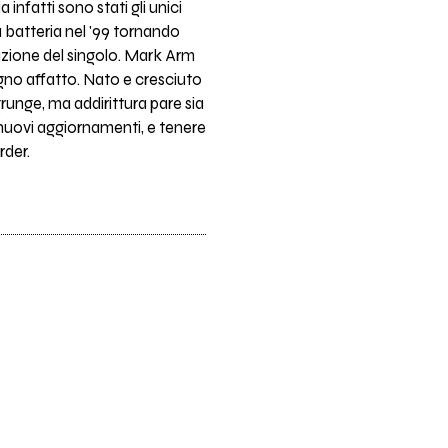
nfatti sono stati gli unici
 batteria nel '99 tornando
zione del singolo. Mark Arm
gno affatto. Nato e cresciuto
runge, ma addirittura pare sia
i nuovi aggiornamenti, e tenere
rder.