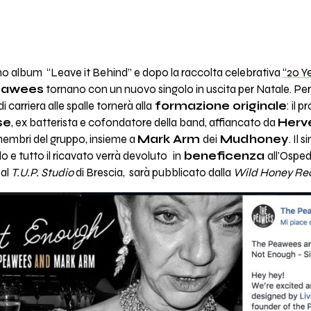
ltimo album “Leave it Behind” e dopo la raccolta celebrativa
“20 Y
eawees
tornano con un nuovo singolo in uscita per Natale. Per
 carriera alle spalle tornerà alla
formazione originale
: il 
se
, ex batterista e cofondatore della band, affiancato da
Herv
i membri del gruppo, insieme a
Mark Arm
dei
Mudhoney
. Il 
golo e tutto il ricavato verrà devoluto
in
beneficenza
all'Osped
al
T.U.P. Studio
di Brescia, sarà pubblicato dalla
Wild Honey Re