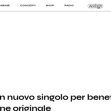
TABASE
CONCERTI
SHOP
RADIO
KIT PRO
ISTI
VIZI
n nuovo singolo per bene
ne originale