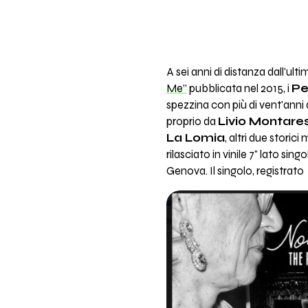
A sei anni di distanza dall'u
Me”
pubblicata nel 2015, i
P
spezzina con più di vent'anni di
proprio da
Livio Montare
La Lomia
, altri due storic
rilasciato in vinile 7" lato sin
Genova. Il singolo, registrato