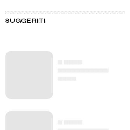
SUGGERITI
▄ ▄▄▄▄
▄▄▄▄▄▄▄▄▄▄▄
▄▄▄▄
▄ ▄▄▄▄
▄▄▄▄▄▄▄▄▄▄▄