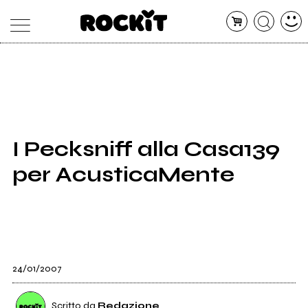
MAGAZINE
DATABASE
ARTICOLI
CONCERTI
ARTISTI
SHOP
I Pecksniff alla Casa139
RADIO
per AcusticaMente
24/01/2007
Scritto da
Redazione