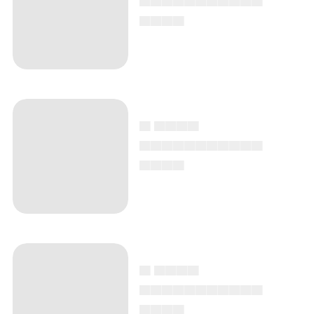
▄▄▄▄
▄ ▄▄▄▄
▄▄▄▄▄▄▄▄▄▄▄
▄▄▄▄
▄ ▄▄▄▄
▄▄▄▄▄▄▄▄▄▄▄
▄▄▄▄