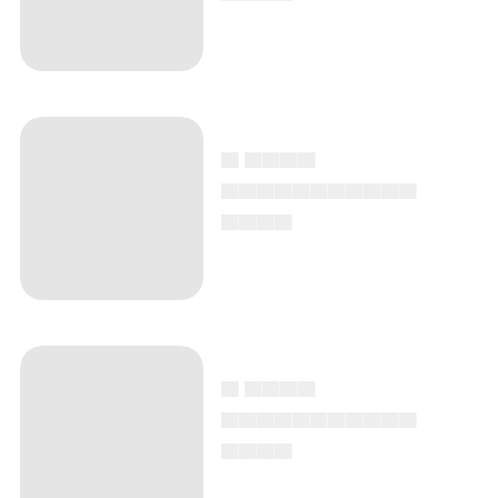
▄ ▄▄▄▄
▄▄▄▄▄▄▄▄▄▄▄
▄▄▄▄
▄ ▄▄▄▄
▄▄▄▄▄▄▄▄▄▄▄
▄▄▄▄