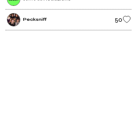
50
Pecksniff