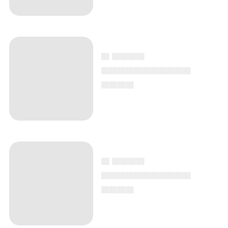
▄ ▄▄▄▄
▄▄▄▄▄▄▄▄▄▄▄
▄▄▄▄
▄ ▄▄▄▄
▄▄▄▄▄▄▄▄▄▄▄
▄▄▄▄