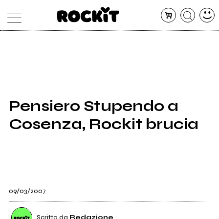
MAGAZINE
DATABASE
ARTICOLI
CONCERTI
ARTISTI
SHOP
Pensiero Stupendo a
RADIO
Cosenza, Rockit brucia
09/03/2007
Scritto da
Redazione