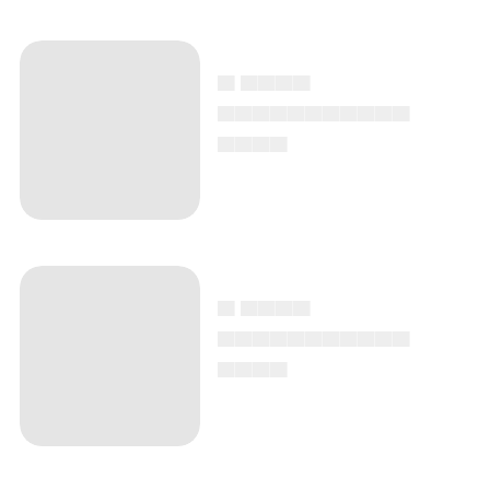
▄ ▄▄▄▄
▄▄▄▄▄▄▄▄▄▄▄
▄▄▄▄
▄ ▄▄▄▄
▄▄▄▄▄▄▄▄▄▄▄
▄▄▄▄