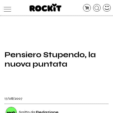
MAGAZINE
DATABASE
ARTICOLI
CONCERTI
ARTISTI
SHOP
Pensiero Stupendo, la
RADIO
nuova puntata
17/08/2007
Scritto da
Redazione