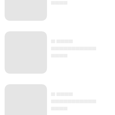
▄▄▄▄
▄ ▄▄▄▄
▄▄▄▄▄▄▄▄▄▄▄
▄▄▄▄
▄ ▄▄▄▄
▄▄▄▄▄▄▄▄▄▄▄
▄▄▄▄