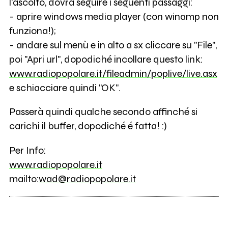
l'ascolto, dovrà seguire i seguenti passaggi:
- aprire windows media player (con winamp non
funziona!);
- andare sul menù e in alto a sx cliccare su "File",
poi "Apri url", dopodiché incollare questo link:
www.radiopopolare.it/fileadmin/poplive/live.asx
e schiacciare quindi "OK".
Passerà quindi qualche secondo affinché si
carichi il buffer, dopodiché é fatta! :)
Per Info:
www.radiopopolare.it
mailto:
wad@radiopopolare.it