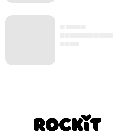
▄ ▄▄▄▄
▄▄▄▄▄▄▄▄▄▄▄
▄▄▄▄