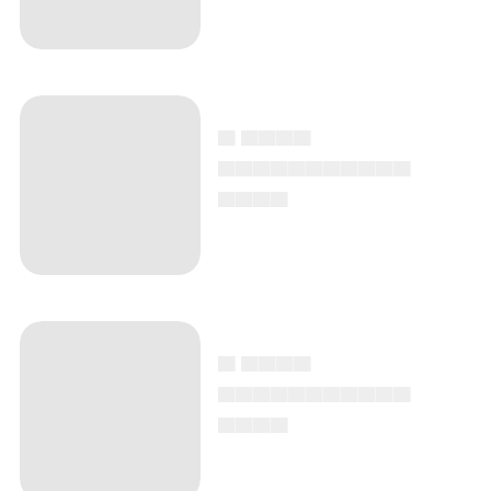
▄ ▄▄▄▄
▄▄▄▄▄▄▄▄▄▄▄
▄▄▄▄
▄ ▄▄▄▄
▄▄▄▄▄▄▄▄▄▄▄
▄▄▄▄