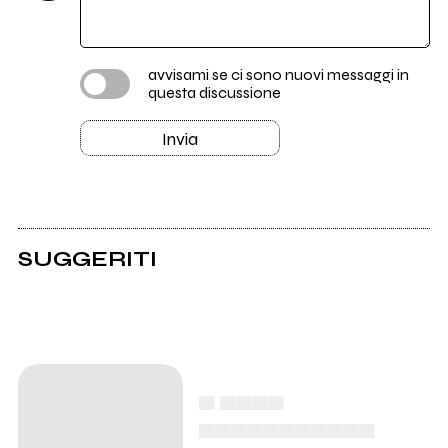
avvisami se ci sono nuovi messaggi in
questa discussione
Invia
SUGGERITI
▄ ▄▄▄▄
▄▄▄▄▄▄▄▄▄▄▄