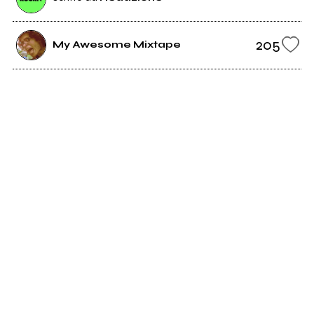
205
My Awesome Mixtape