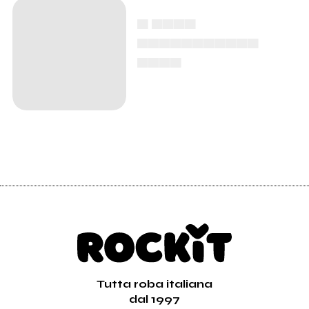
▄ ▄▄▄▄
▄▄▄▄▄▄▄▄▄▄▄
▄▄▄▄
Tutta roba italiana
dal 1997