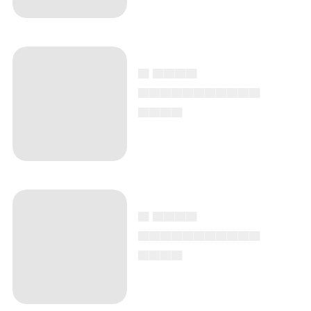
▄ ▄▄▄▄
▄▄▄▄▄▄▄▄▄▄▄
▄▄▄▄
▄ ▄▄▄▄
▄▄▄▄▄▄▄▄▄▄▄
▄▄▄▄