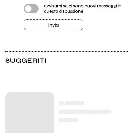
avvisami se ci sono nuovi messaggi in
questa discussione
Invia
SUGGERITI
▄ ▄▄▄▄
▄▄▄▄▄▄▄▄▄▄▄
▄▄▄▄