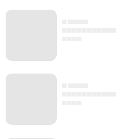
▄ ▄▄▄▄
▄▄▄▄▄▄▄▄▄▄▄
▄▄▄▄
▄ ▄▄▄▄
▄▄▄▄▄▄▄▄▄▄▄
▄▄▄▄