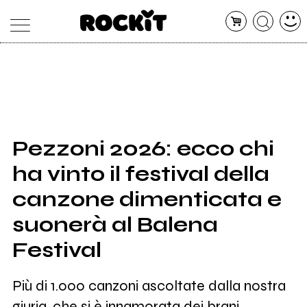
MAGAZINE
DATABASE
ARTICOLI
CONCERTI
ARTISTI
SHOP
Pezzoni 2026: ecco chi
RADIO
ha vinto il festival della
canzone dimenticata e
suonerà al Balena
Festival
Più di 1.000 canzoni ascoltate dalla nostra
giuria, che si è innamorata dei brani