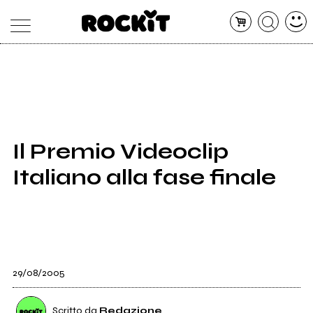
MAGAZINE
DATABASE
ARTICOLI
CONCERTI
ARTISTI
SHOP
Il Premio Videoclip
RADIO
Italiano alla fase finale
29/08/2005
Scritto da
Redazione