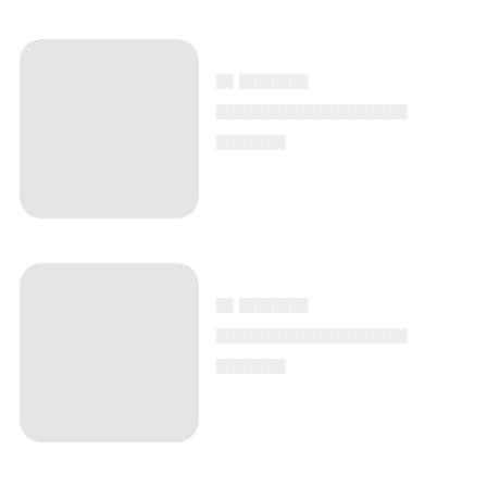
▄ ▄▄▄▄
▄▄▄▄▄▄▄▄▄▄▄
▄▄▄▄
▄ ▄▄▄▄
▄▄▄▄▄▄▄▄▄▄▄
▄▄▄▄