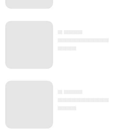
▄ ▄▄▄▄
▄▄▄▄▄▄▄▄▄▄▄
▄▄▄▄
▄ ▄▄▄▄
▄▄▄▄▄▄▄▄▄▄▄
▄▄▄▄