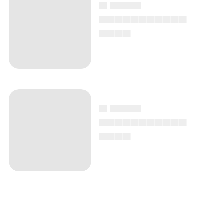
▄ ▄▄▄▄
▄▄▄▄▄▄▄▄▄▄▄
▄▄▄▄
▄ ▄▄▄▄
▄▄▄▄▄▄▄▄▄▄▄
▄▄▄▄