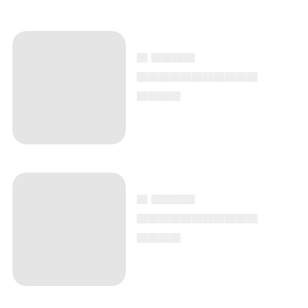
▄ ▄▄▄▄
▄▄▄▄▄▄▄▄▄▄▄
▄▄▄▄
▄ ▄▄▄▄
▄▄▄▄▄▄▄▄▄▄▄
▄▄▄▄