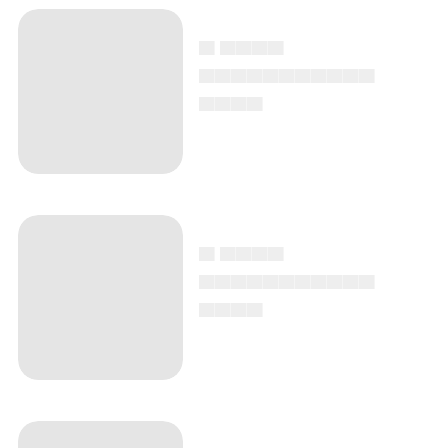
▄ ▄▄▄▄
▄▄▄▄▄▄▄▄▄▄▄
▄▄▄▄
▄ ▄▄▄▄
▄▄▄▄▄▄▄▄▄▄▄
▄▄▄▄