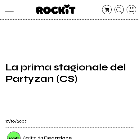
MAGAZINE
DATABASE
ARTICOLI
CONCERTI
ARTISTI
SHOP
La prima stagionale del
RADIO
Partyzan (CS)
17/10/2007
Scritto da
Redazione