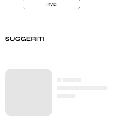
Invia
SUGGERITI
▄ ▄▄▄▄
▄▄▄▄▄▄▄▄▄▄▄
▄▄▄▄