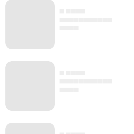
▄ ▄▄▄▄
▄▄▄▄▄▄▄▄▄▄▄
▄▄▄▄
▄ ▄▄▄▄
▄▄▄▄▄▄▄▄▄▄▄
▄▄▄▄
▄ ▄▄▄▄