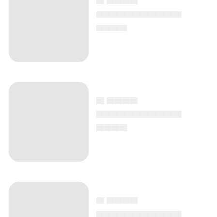
▄▄▄▄▄▄▄▄▄▄▄
▄▄▄▄
▄ ▄▄▄▄
▄▄▄▄▄▄▄▄▄▄▄
▄▄▄▄
▄ ▄▄▄▄
▄▄▄▄▄▄▄▄▄▄▄