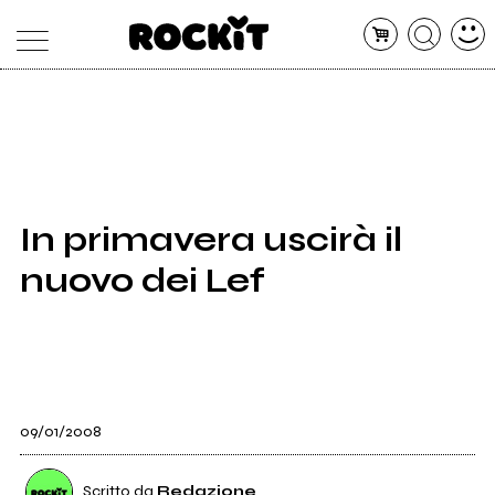
MAGAZINE
DATABASE
ARTICOLI
CONCERTI
ARTISTI
SHOP
In primavera uscirà il
RADIO
nuovo dei Lef
09/01/2008
Scritto da
Redazione