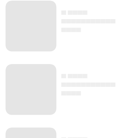
▄ ▄▄▄▄
▄▄▄▄▄▄▄▄▄▄▄
▄▄▄▄
▄ ▄▄▄▄
▄▄▄▄▄▄▄▄▄▄▄
▄▄▄▄
▄ ▄▄▄▄