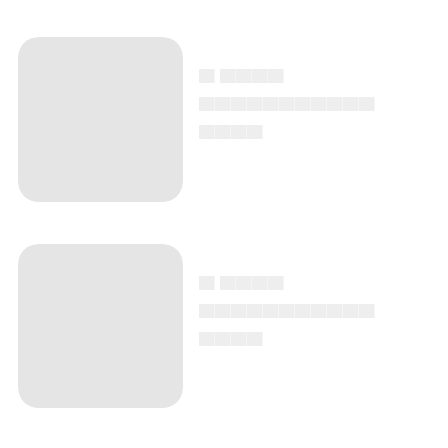
▄ ▄▄▄▄
▄▄▄▄▄▄▄▄▄▄▄
▄▄▄▄
▄ ▄▄▄▄
▄▄▄▄▄▄▄▄▄▄▄
▄▄▄▄