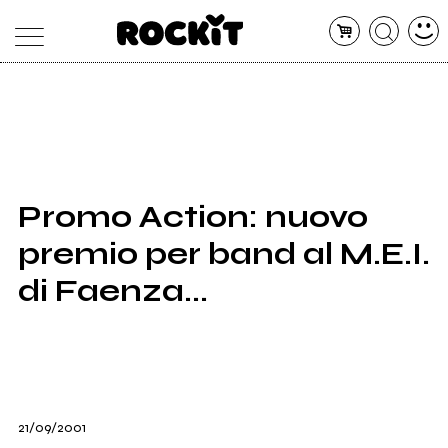
MAGAZINE
DATABASE
ARTICOLI
CONCERTI
ARTISTI
SHOP
Promo Action: nuovo
RADIO
premio per band al M.E.I.
di Faenza...
21/09/2001