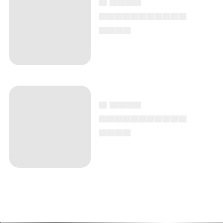
▄▄▄▄▄▄▄▄▄▄▄
▄▄▄▄
▄ ▄▄▄▄
▄▄▄▄▄▄▄▄▄▄▄
▄▄▄▄