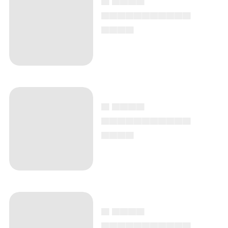
▄▄▄▄▄▄▄▄▄▄▄
▄▄▄▄
▄ ▄▄▄▄
▄▄▄▄▄▄▄▄▄▄▄
▄▄▄▄
▄ ▄▄▄▄
▄▄▄▄▄▄▄▄▄▄▄