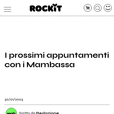
MAGAZINE
DATABASE
ARTICOLI
CONCERTI
ARTISTI
SHOP
I prossimi appuntamenti
RADIO
con i Mambassa
30/01/2003
Scritto da
Redazione