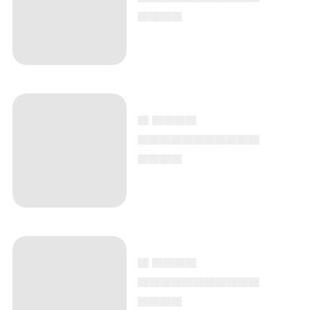
▄▄▄▄
▄ ▄▄▄▄
▄▄▄▄▄▄▄▄▄▄▄
▄▄▄▄
▄ ▄▄▄▄
▄▄▄▄▄▄▄▄▄▄▄
▄▄▄▄