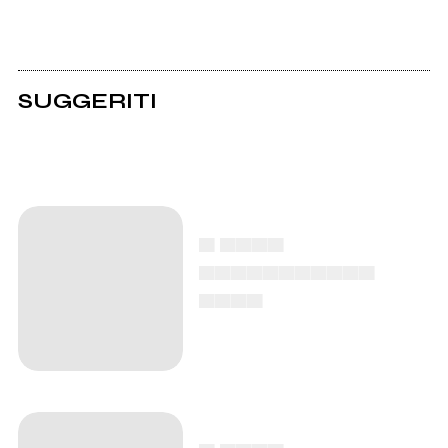
SUGGERITI
▄ ▄▄▄▄
▄▄▄▄▄▄▄▄▄▄▄
▄▄▄▄
▄ ▄▄▄▄