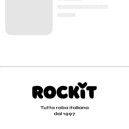
▄▄▄▄▄▄▄▄▄▄▄
▄▄▄▄
Tutta roba italiana
dal 1997