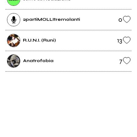
0
2partiMOLLItremolanti
13
R.U.N.I. (Runi)
7
Anatrofobia