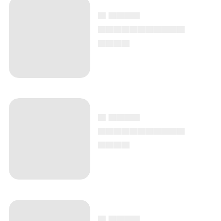
▄ ▄▄▄▄
▄▄▄▄▄▄▄▄▄▄▄
▄▄▄▄
▄ ▄▄▄▄
▄▄▄▄▄▄▄▄▄▄▄
▄▄▄▄
▄ ▄▄▄▄