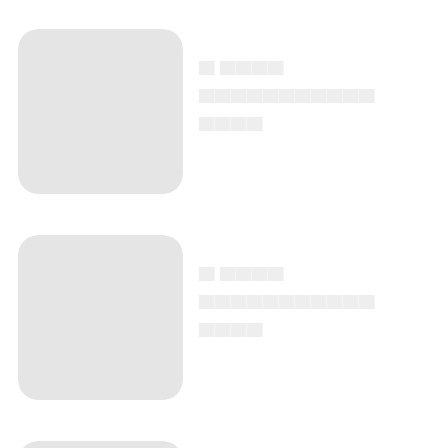
▄ ▄▄▄▄
▄▄▄▄▄▄▄▄▄▄▄
▄▄▄▄
▄ ▄▄▄▄
▄▄▄▄▄▄▄▄▄▄▄
▄▄▄▄