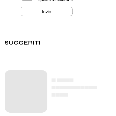
Invia
SUGGERITI
▄ ▄▄▄▄
▄▄▄▄▄▄▄▄▄▄▄
▄▄▄▄