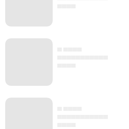
▄▄▄▄
▄ ▄▄▄▄
▄▄▄▄▄▄▄▄▄▄▄
▄▄▄▄
▄ ▄▄▄▄
▄▄▄▄▄▄▄▄▄▄▄
▄▄▄▄