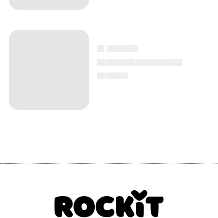
▄ ▄▄▄▄
▄▄▄▄▄▄▄▄▄▄▄
▄▄▄▄