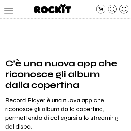
MAGAZINE
DATABASE
ARTICOLI
CONCERTI
ARTISTI
SHOP
C’è una nuova app che
RADIO
riconosce gli album
dalla copertina
Record Player è una nuova app che
riconosce gli album dalla copertina,
permettendo di collegarsi allo streaming
del disco.