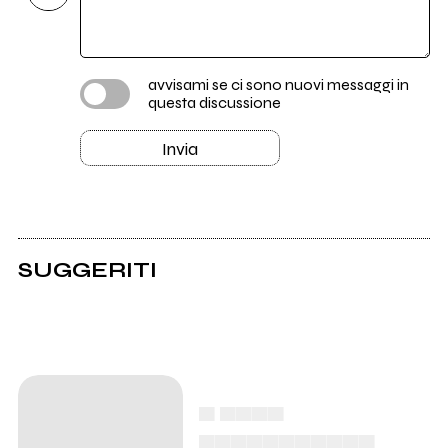
avvisami se ci sono nuovi messaggi in
questa discussione
Invia
SUGGERITI
▄ ▄▄▄▄
▄▄▄▄▄▄▄▄▄▄▄