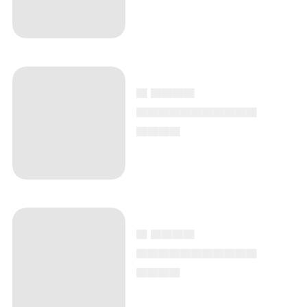
▄ ▄▄▄▄
▄▄▄▄▄▄▄▄▄▄▄
▄▄▄▄
▄ ▄▄▄▄
▄▄▄▄▄▄▄▄▄▄▄
▄▄▄▄