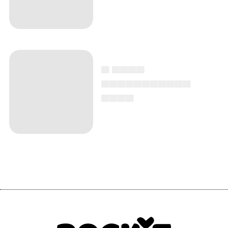
▄ ▄▄▄▄
▄▄▄▄▄▄▄▄▄▄▄
▄▄▄▄