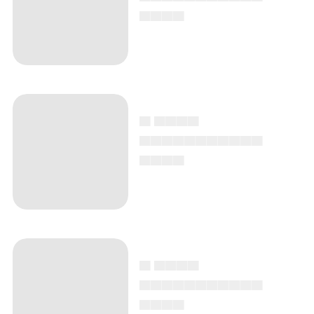
▄▄▄▄
▄ ▄▄▄▄
▄▄▄▄▄▄▄▄▄▄▄
▄▄▄▄
▄ ▄▄▄▄
▄▄▄▄▄▄▄▄▄▄▄
▄▄▄▄