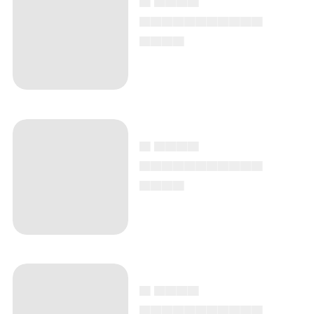
▄▄▄▄▄▄▄▄▄▄▄
▄▄▄▄
▄ ▄▄▄▄
▄▄▄▄▄▄▄▄▄▄▄
▄▄▄▄
▄ ▄▄▄▄
▄▄▄▄▄▄▄▄▄▄▄