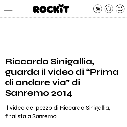
MAGAZINE
DATABASE
ARTICOLI
CONCERTI
ARTISTI
SHOP
Riccardo Sinigallia,
RADIO
guarda il video di “Prima
di andare via” di
Sanremo 2014
Il video del pezzo di Riccardo Sinigallia,
finalista a Sanremo